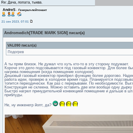
Re: Дача, лопата, тыква.
AndreS
-
Генерал-лейтенант
21 сен 2023, 07:01
Andromedich[TRADE MARK SIGN] писал(а)
VAL090 писал(а)
Подогрев
А ты прям близок. Не думал что хуть кто-то в эту сторону подумает.
Короче это дело подсовывается под газовый конвектор. Для более бы
нагрева помещения (когда помещение холодное).
Дешовый газовый конвектор приобрел функцию более дорогово. Надею
работа идеи, проверю в холодное время года. Планируется подсовыва
топится переодически. Как раз с перерывами. По необходимости. Выг
Конструкция не склеена. Можно оставить две или вообще одну дырку 
Быстро нагрел принудительной конвекцией помещение и дальше в шт
приблуды.
Не, ну инженегр йопт, да?