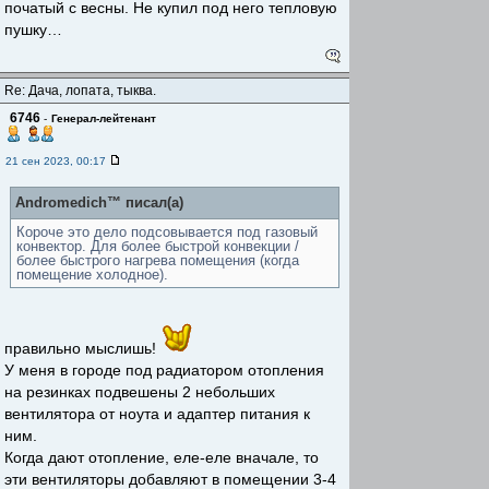
початый с весны. Не купил под него тепловую
пушку…
Re: Дача, лопата, тыква.
6746
-
Генерал-лейтенант
21 сен 2023, 00:17
Andromedich™ писал(а)
Короче это дело подсовывается под газовый
конвектор. Для более быстрой конвекции /
более быстрого нагрева помещения (когда
помещение холодное).
правильно мыслишь!
У меня в городе под радиатором отопления
на резинках подвешены 2 небольших
вентилятора от ноута и адаптер питания к
ним.
Когда дают отопление, еле-еле вначале, то
эти вентиляторы добавляют в помещении 3-4