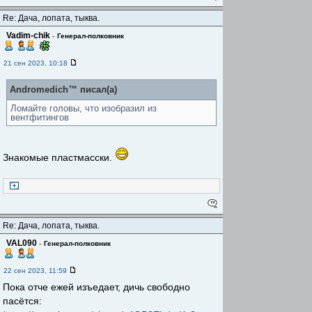
Re: Дача, лопата, тыква.
Vadim-chik
-
Генерал-полковник
21 сен 2023, 10:18
Andromedich™ писал(а)
Ломайте головы, что изобразил из
вентфитингов
Знакомые пластмасски.
Re: Дача, лопата, тыква.
VAL090
-
Генерал-полковник
22 сен 2023, 11:59
Пока отче ежей изъедает, дичь свободно
пасётся: