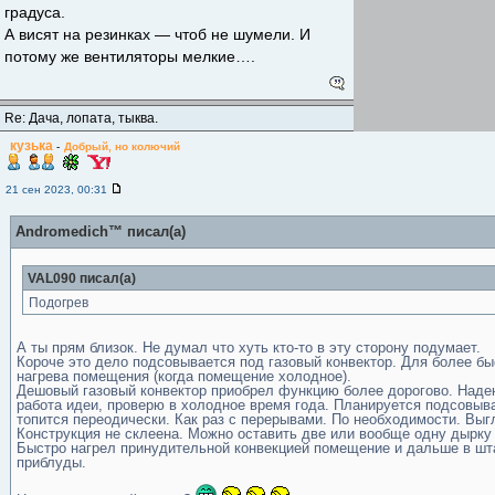
градуса.
А висят на резинках — чтоб не шумели. И
потому же вентиляторы мелкие….
Re: Дача, лопата, тыква.
кузька
-
Добрый, но колючий
21 сен 2023, 00:31
Andromedich™ писал(а)
VAL090 писал(а)
Подогрев
А ты прям близок. Не думал что хуть кто-то в эту сторону подумает.
Короче это дело подсовывается под газовый конвектор. Для более бы
нагрева помещения (когда помещение холодное).
Дешовый газовый конвектор приобрел функцию более дорогово. Надею
работа идеи, проверю в холодное время года. Планируется подсовыва
топится переодически. Как раз с перерывами. По необходимости. Выг
Конструкция не склеена. Можно оставить две или вообще одну дырку 
Быстро нагрел принудительной конвекцией помещение и дальше в шт
приблуды.