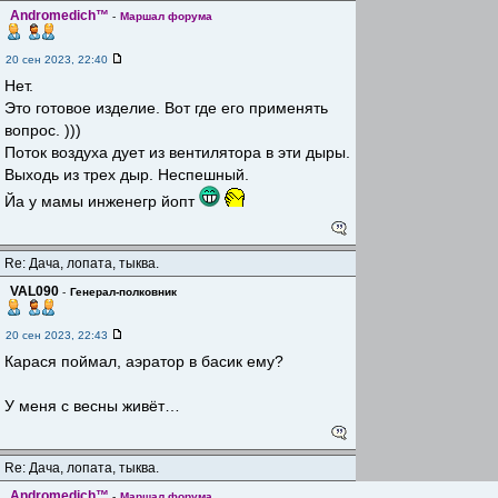
Andromedich™
-
Маршал форума
20 сен 2023, 22:40
Нет.
Это готовое изделие. Вот где его применять
вопрос. )))
Поток воздуха дует из вентилятора в эти дыры.
Выходь из трех дыр. Неспешный.
Йа у мамы инженегр йопт
Re: Дача, лопата, тыква.
VAL090
-
Генерал-полковник
20 сен 2023, 22:43
Карася поймал, аэратор в басик ему?
У меня с весны живёт…
Re: Дача, лопата, тыква.
Andromedich™
-
Маршал форума