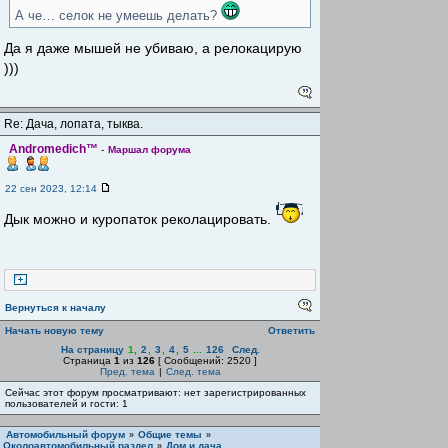
А че… селок не умеешь делать?
Да я даже мышей не убиваю, а релокацирую
)))
Re: Дача, лопата, тыква.
Andromedich™
-
Маршал форума
22 сен 2023, 12:14
Дык можно и куропаток реколацировать.
Вернуться к началу
Начать новую тему
Ответить
На страницу
1
,
2
,
3
,
4
,
5
...
126
След.
Страница
1
из
126
[ Сообщений: 2520 ]
Пред. тема
|
След. тема
Сейчас этот форум просматривают: нет зарегистрированных
пользователей и гости: 1
Автомобильный форум
Общие темы
»
»
Околоавтомобильный раздел
Дом и дача
»