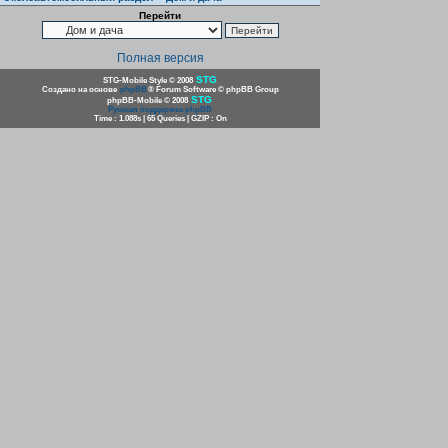
Перейти
Полная версия
STG
STG-Mobile Style © 2008
Создано на основе
phpBB
® Forum Software © phpBB Group
STG
phpBB-Mobile © 2008
Русская поддержка phpBB
Time : 1.088s | 65 Queries | GZIP : On