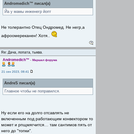
Andromedich™ писал(а)
Йа у мамы инженегр йопт
Не толерантно Отец Ондромед. Не негр,а
афроомереканен! Хотя..
Re: Дача, лопата, тыква.
Andromedich™
-
Маршал форума
21 сен 2023, 08:41
AndreS писал(а)
Главное чтобы не поправился.
Ну если его на долго отсавлять не
включенным под работающим конвектором то
может и рпщмягчится… там сантимов пять от
него до "топки".