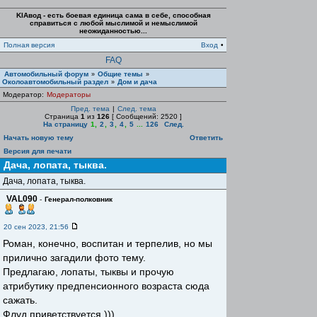
KIAвод - есть боевая единица сама в себе, способная
справиться с любой мыслимой и немыслимой
неожиданностью...
Полная версия
Вход
•
FAQ
Автомобильный форум
Общие темы
»
»
Околоавтомобильный раздел
Дом и дача
»
Модератор:
Модераторы
Пред. тема
|
След. тема
Страница
1
из
126
[ Сообщений: 2520 ]
На страницу
1
,
2
,
3
,
4
,
5
...
126
След.
Начать новую тему
Ответить
Версия для печати
Дача, лопата, тыква.
Дача, лопата, тыква.
VAL090
-
Генерал-полковник
20 сен 2023, 21:56
Роман, конечно, воспитан и терпелив, но мы
прилично загадили фото тему.
Предлагаю, лопаты, тыквы и прочую
атрибутику предпенсионного возраста сюда
сажать.
Флуд приветствуется )))