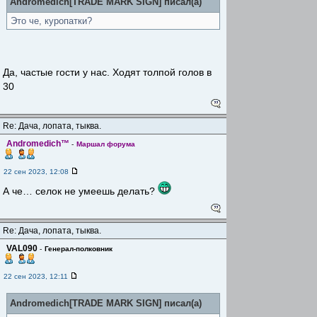
Andromedich[TRADE MARK SIGN] писал(а)
Это че, куропатки?
Да, частые гости у нас. Ходят толпой голов в
30
Re: Дача, лопата, тыква.
Andromedich™
-
Маршал форума
22 сен 2023, 12:08
А че… селок не умеешь делать?
Re: Дача, лопата, тыква.
VAL090
-
Генерал-полковник
22 сен 2023, 12:11
Andromedich[TRADE MARK SIGN] писал(а)