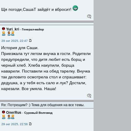
Щя погоди,СашаТ зайдёт и вбросит!
Yuri_kri
-
Генерал-майор
29 окт 2025, 22:47
История для Саши.
Приезжала тут летом внучка в гости. Родители
предупредили, что дитя любит есть борщ и
черный хлеб. Хлеба накупили, борща
наварили. Поставили на обед тарелку. Внучка
так деловито осмотрела стол и спрашивает:
дедушка, а у тебя есть сало и лук? Достали,
нарезали. Все умяла. Наша!
Re: Потрещим? :) Тема для общения на все темы.
ОлегRus
-
Суровый Волговод
29 окт 2025, 22:56