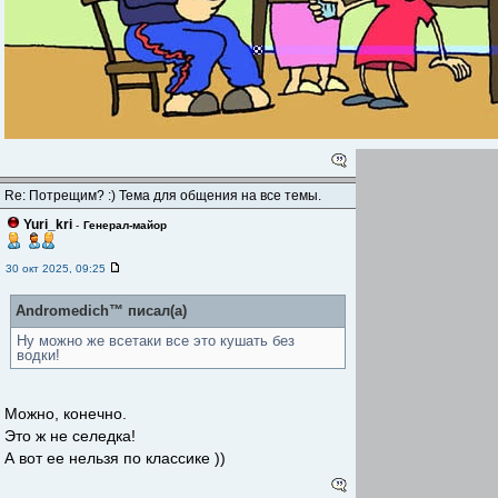
Re: Потрещим? :) Тема для общения на все темы.
Yuri_kri
-
Генерал-майор
30 окт 2025, 09:25
Andromedich™ писал(а)
Ну можно же всетаки все это кушать без
водки!
Можно, конечно.
Это ж не селедка!
А вот ее нельзя по классике ))