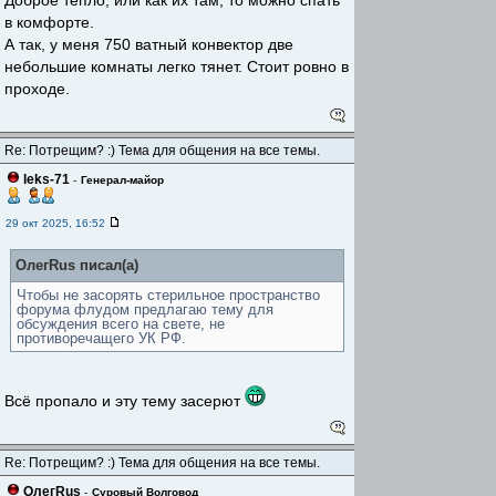
Доброе тепло, или как их там, то можно спать
в комфорте.
А так, у меня 750 ватный конвектор две
небольшие комнаты легко тянет. Стоит ровно в
проходе.
Re: Потрещим? :) Тема для общения на все темы.
leks-71
-
Генерал-майор
29 окт 2025, 16:52
ОлегRus писал(а)
Чтобы не засорять стерильное пространство
форума флудом предлагаю тему для
обсуждения всего на свете, не
противоречащего УК РФ.
Всё пропало и эту тему засерют
Re: Потрещим? :) Тема для общения на все темы.
ОлегRus
-
Суровый Волговод