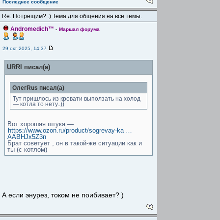
Последнее сообщение
Re: Потрещим? :) Тема для общения на все темы.
Andromedich™
-
Маршал форума
29 окт 2025, 14:37
URRI писал(а)
ОлегRus писал(а)
Тут пришлось из кровати выползать на холод
— котла то нету..))
Вот хорошая штука —
https://www.ozon.ru/product/sogrevay-ka …
AABHJx5Z3n
Брат советует , он в такой-же ситуации как и
ты (с котлом)
А если энурез, током не поибивает? )