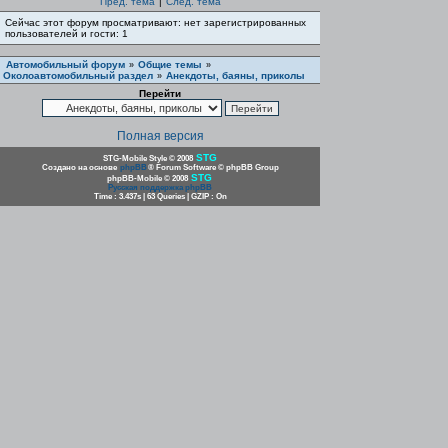
Пред. тема
|
След. тема
Сейчас этот форум просматривают: нет зарегистрированных
пользователей и гости: 1
Автомобильный форум
Общие темы
»
»
Околоавтомобильный раздел
Анекдоты, баяны, приколы
»
Перейти
Полная версия
STG
STG-Mobile Style © 2008
Создано на основе
phpBB
® Forum Software © phpBB Group
STG
phpBB-Mobile © 2008
Русская поддержка phpBB
Time : 3.437s | 63 Queries | GZIP : On