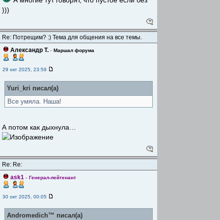
А многие тут говорят, что пустое если без
)))
Re: Потрещим? :) Тема для общения на все темы.
Александр Т.
-
Маршал форума
29 окт 2025, 23:59
Yuri_kri писал(а)
Все умяла. Наша!
А потом как дыхнула…
Re: Re:
ask1
-
Генерал-лейтенант
30 окт 2025, 00:05
Andromedich™ писал(а)