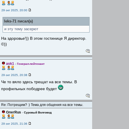
29 окт 2025, 20:00
leks-71 писал(а)
и эту тему засерют
На здоровье!)) В этом гостинице Я директор.
©))
ask1
-
Генерал-лейтенант
29 окт 2025, 20:38
Че то вяло здесь трещат на все темы. В
профильных пободрее будет
Re: Потрещим? :) Тема для общения на все темы.
ОлегRus
-
Суровый Волговод
29 окт 2025, 21:36