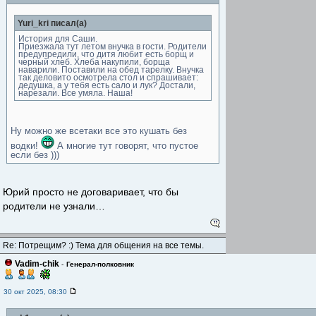
Yuri_kri писал(а)
История для Саши.
Приезжала тут летом внучка в гости. Родители
предупредили, что дитя любит есть борщ и
черный хлеб. Хлеба накупили, борща
наварили. Поставили на обед тарелку. Внучка
так деловито осмотрела стол и спрашивает:
дедушка, а у тебя есть сало и лук? Достали,
нарезали. Все умяла. Наша!
Ну можно же всетаки все это кушать без
водки!
А многие тут говорят, что пустое
если без )))
Юрий просто не договаривает, что бы
родители не узнали…
Re: Потрещим? :) Тема для общения на все темы.
Vadim-chik
-
Генерал-полковник
30 окт 2025, 08:30