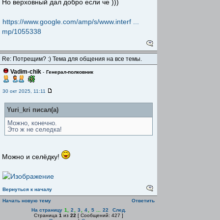
Но верховный дал добро если че )))
https://www.google.com/amp/s/www.interf ...
mp/1055338
Re: Потрещим? :) Тема для общения на все темы.
Vadim-chik
-
Генерал-полковник
30 окт 2025, 11:11
Yuri_kri писал(а)
Можно, конечно.
Это ж не селедка!
Можно и селёдку!
Вернуться к началу
Начать новую тему
Ответить
На страницу
1
,
2
,
3
,
4
,
5
...
22
След.
Страница
1
из
22
[ Сообщений: 427 ]