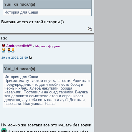
Yuri_kri писал(а)
История для Саши
Вытошнит его от этой истории.))
Re:
Andromedich™
-
Маршал форума
29 окт 2025, 23:59
Yuri_kri писал(а)
История для Саши.
Приезжала тут летом внучка в гости. Родители
предупредили, что дитя любит есть борщ и
черный хлеб. Хлеба накупили, борща
наварили. Поставили на обед тарелку. Внучка
так деловито осмотрела стол и спрашивает:
дедушка, а у тебя есть сало и лук? Достали,
нарезали. Все умяла. Наша!
Ну можно же всетаки все это кушать без водки!