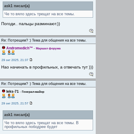
ask1 писал(а)
Че то вяло здесь трещат на все темы.
Погоди.. пальцы разминают.))
Re: Потрещим? :) Тема для общения на все темы.
Andromedich™
-
Маршал форума
29 окт 2025, 21:37
Нао начинать в профильных, а отвечать тут )))
Re: Потрещим? :) Тема для общения на все темы.
leks-71
-
Генерал-майор
29 окт 2025, 21:57
ask1 писал(а)
Че то вяло здесь трещат на все темы. В
профильных пободрее будет