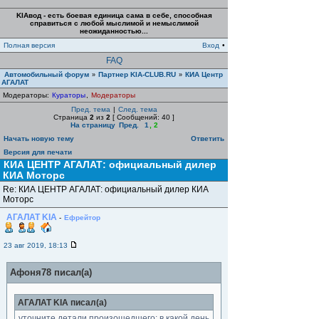
KIAвод - есть боевая единица сама в себе, способная
справиться с любой мыслимой и немыслимой
неожиданностью...
Полная версия
Вход
•
FAQ
Автомобильный форум
Партнер KIA-CLUB.RU
КИА Центр
»
»
АГАЛАТ
Модераторы:
Кураторы
,
Модераторы
Пред. тема
|
След. тема
Страница
2
из
2
[ Сообщений: 40 ]
На страницу
Пред.
1
,
2
Начать новую тему
Ответить
Версия для печати
КИА ЦЕНТР АГАЛАТ: официальный дилер
КИА Моторс
Re: КИА ЦЕНТР АГАЛАТ: официальный дилер КИА
Моторс
АГАЛАТ KIA
-
Ефрейтор
23 авг 2019, 18:13
Афоня78 писал(а)
АГАЛАТ KIA писал(а)
уточните детали произошедшего: в какой день