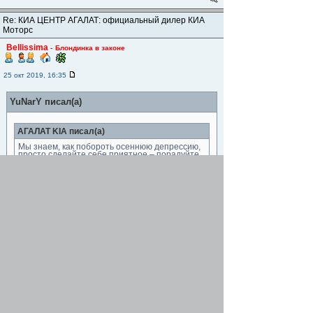
Re: КИА ЦЕНТР АГАЛАТ: официальный дилер КИА
Моторс
Bellissima
-
Блондинка в законе
25 окт 2019, 16:35
YuNarY писал(а)
АГАЛАТ KIA писал(а)
Мы знаем, как побороть осеннюю депрессию,
просто сделайте себе приятное – порадуйте
себя покупкой нового автомобиля KIA Picanto
Не уверен, что это меня порадует, ведь мне не
нужен KIA Picanto. Будет одно расстройство
от бессмысленно потраченных денег.
Зато мы поржем
Подошло время делать ТО? Предлагаем
дополнительную выгоду!
АГАЛАТ KIA
-
Ефрейтор