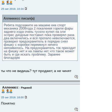
25 окт 2019, 10:24
Аллеекксс писал(а)
Ребята подскажите на машине киа спорт
механика 2008года 2 покаления горели фары
заднего хода очень тускло купил на эли
эспрес диодные поставил пока проверял раза
два включились и всё пропало невключаются,
проверил предохранитель в порядке снял
фишку с коробки перемкнул ничего
непоивилось. На предохранитель ток приходит
на фишку нет и на лампы нет что такое может
быть и где искать проблему. Заранее
блогадорю
ты что не видишь? тут продают, а не чинят
Аллеекксс
-
Рядовой
25 окт 2019, 16:00
Понятно