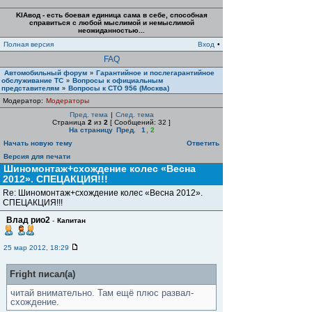
KIAвод - есть боевая единица сама в себе, способная
справиться с любой мыслимой и немыслимой
неожиданностью...
Полная версия
Вход
•
FAQ
Автомобильный форум
Гарантийное и послегарантийное
»
обслуживание ТС
Вопросы к официальным
»
представителям
Вопросы к СТО 956 (Москва)
»
Модератор:
Модераторы
Пред. тема
|
След. тема
Страница
2
из
2
[ Сообщений: 32 ]
На страницу
Пред.
1
,
2
Начать новую тему
Ответить
Версия для печати
Шиномонтаж+схождение колес «Весна
2012». СПЕЦАКЦИЯ!!!
Re: Шиномонтаж+схождение колес «Весна 2012».
СПЕЦАКЦИЯ!!!
Влад рио2
-
Капитан
25 мар 2012, 18:29
Fright писал(а)
читай внимательно. Там ещё плюс развал-
схождение.