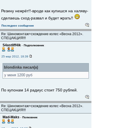
Резину нежрёт!!-вроде как купишся на халяву-
сделаешь сход-развал и будет жрать!!
Последнее сообщение
Re: Шиномонтаж+схождение колес «Весна 2012».
СПЕЦАКЦИЯ!!!
S4astliff4ik
-
Подполковник
25 мар 2012, 18:39
blondinka писал(а)
у меня 1200 руб
По купонам 14 радиус стоит 750 рублей.
Re: Шиномонтаж+схождение колес «Весна 2012».
СПЕЦАКЦИЯ!!!
Mad-Maks
-
Полковник