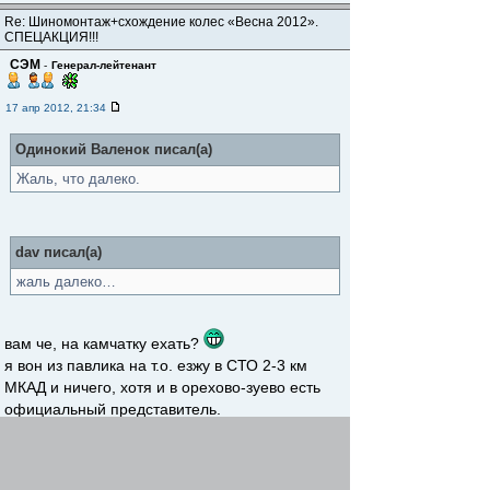
Re: Шиномонтаж+схождение колес «Весна 2012».
СПЕЦАКЦИЯ!!!
CЭM
-
Генерал-лейтенант
17 апр 2012, 21:34
Одинокий Валенок писал(а)
Жаль, что далеко.
dav писал(а)
жаль далеко…
вам че, на камчатку ехать?
я вон из павлика на т.о. езжу в СТО 2-3 км
МКАД и ничего, хотя и в орехово-зуево есть
официальный представитель.
одно слово, маскали!