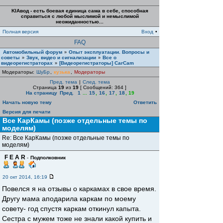
KIAвод - есть боевая единица сама в себе, способная
справиться с любой мыслимой и немыслимой
неожиданностью...
Полная версия
Вход
•
FAQ
Автомобильный форум
Опыт эксплуатации. Вопросы и
»
советы
Звук, видео и сигнализации
Все о
»
»
видеорегистраторах
[Видеорегистраторы] CarCam
»
Модераторы:
ШуБр
,
кузька
,
Модераторы
Пред. тема
|
След. тема
Страница
19
из
19
[ Сообщений: 364 ]
На страницу
Пред.
1
...
15
,
16
,
17
,
18
,
19
Начать новую тему
Ответить
Версия для печати
Все КарКамы (позже отдельные темы по
моделям)
Re: Все КарКамы (позже отдельные темы по
моделям)
F E A R
-
Подполковник
20 окт 2014, 16:19
Повелся я на отзывы о каркамах в свое время.
Другу мама аподарила каркам по моему
совету- год спустя каркам откинул капыта.
Сестра с мужем тоже не знали какой купить и