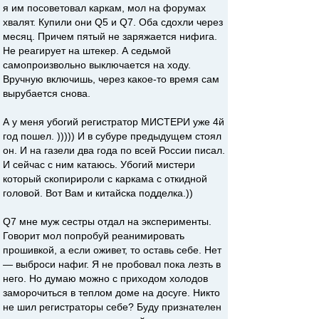
я им посоветовал каркам, мол на форумах
хвалят. Купили они Q5 и Q7. Оба сдохли через
месяц. Причем пятый не заряжается нифига.
Не реагирует на штекер. А седьмой
самопроизвольно выключается на ходу.
Вручную включишь, через какое-то время сам
вырубается снова.
А у меня убогий регистратор МИСТЕРИ уже 4й
год пошел. ))))) И в субуре предыдущем стоял
он. И на газели два года по всей России писал.
И сейчас с ним катаюсь. Убогий мистери
который скопирироли с каркама с откидной
головой. Вот Вам и китайска подделка.))
Q7 мне муж сестры отдал на эксперименты.
Говорит мол попробуй реанимировать
прошивкой, а если оживет, то оставь себе. Нет
— выброси нафиг. Я не пробовал пока лезть в
него. Но думаю можно с приходом холодов
заморочиться в теплом доме на досуге. Никто
не шил регистраторы себе? Буду признателен