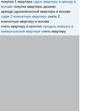
покупка 1 квартира
сдать квартиру в аренду в
москве
покупка квартиры дешево
аренда однокомнатной квартиры в москве
сдам 2 комнатную квартиру
снять 2
комнатную квартиру в москве
снять квартиру в капотне
продать комнату в
коммунальной квартире
снять квартиру
кузьминки
куда подать объявление о продаже
недвижимости бесплатно
снять элитную
квартиру в москве
продам квартиру дешево
подайте объявление продаже квартиры
помощь в покупке квартиры
объявление сдам
квартиру
парк квартир снять квартиру
снять квартиру
беляева
инком аренда квартир в москве
снять квартиру в бирюлево западное
отрадная
снять квартиру
куда подать объявление о
продаже недвижимости
парк квартир снять квартиру
сдача квартиры в
аренду
разместить бесплатно объявление о
продаже недвижимости
где подать объявление о продаже квартиры