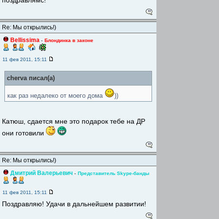
поздравлямс!
Re: Мы открылись!)
Bellissima
-
Блондинка в законе
11 фев 2011, 15:11
cherva писал(а)
как раз недалеко от моего дома
))
Катюш, сдается мне это подарок тебе на ДР
они готовили
Re: Мы открылись!)
Дмитрий Валерьевич
-
Представитель Skype-банды
11 фев 2011, 15:11
Поздравляю! Удачи в дальнейшем развитии!