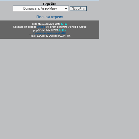
Перейти
Полная версия
STG
STG-Mobile Style © 2008
Создано на основе
phpBB
® Forum Software © phpBB Group
STG
phpBB-Mobile © 2008
Русская поддержка phpBB
Time : 1.242s | 60 Queries | GZIP : On