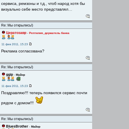
сервиса, ремзоны и т.д., чтоб народ хотя бы
визуально себе место представлял…
Re: Мы открылись!)
Цератозавр
-
Рептилия, держатель банка
11 фев 2011, 15:23
Реклама согласована?
Re: Мы открылись!)
ggip
-
Майор
11 фев 2011, 15:23
Поздравляю!!! теперь появился сервис почти
рядом с домом!!!
Re: Мы открылись!)
BluesBrother
-
Майор