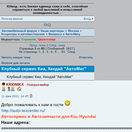
KIAвод - есть боевая единица сама в себе, способная
справиться с любой мыслимой и немыслимой
неожиданностью...
Полная версия
Вход
•
FAQ
Автомобильный форум
Наши партнеры
Москва
»
»
»
Техцентры и автомастерские
Вопросы к Авто-Мигу
»
Модераторы:
Стражник
,
Цератозавр
Пред. тема
|
След. тема
Страница
1
из
81
[ Сообщений: 1617 ]
На страницу
1
,
2
,
3
,
4
,
5
...
81
След.
Начать новую тему
Ответить
Версия для печати
Клубный сервис Киа, Хендай "АвтоМиг"
Клубный сервис Киа, Хендай "АвтоМиг"
KRIONIKA
-
Генерал-майор
11 фев 2011, 14:45
Добро пожаловать к нам в гости
http://auto-texcenter.ru/
Автосервис и Автозапчасти для Kia, Hyundai
Наши адреса:
=======================================================