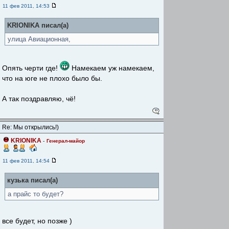
11 фев 2011, 14:53
KRIONIKA писал(а)
улица Авиационная,
Опять черти где!
Намекаем уж намекаем,
что на юге не плохо было бы.
А так поздравляю, чё!
Re: Мы открылись!)
KRIONIKA
-
Генерал-майор
11 фев 2011, 14:54
кузька писал(а)
а прайс то будет?
все будет, но позже )