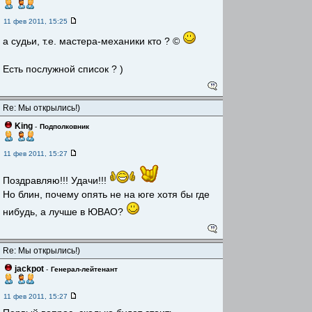
11 фев 2011, 15:25
а судьи, т.е. мастера-механики кто ? ©
Есть послужной список ? )
Re: Мы открылись!)
King
-
Подполковник
11 фев 2011, 15:27
Поздравляю!!! Удачи!!!
Но блин, почему опять не на юге хотя бы где
нибудь, а лучше в ЮВАО?
Re: Мы открылись!)
jackpot
-
Генерал-лейтенант
11 фев 2011, 15:27