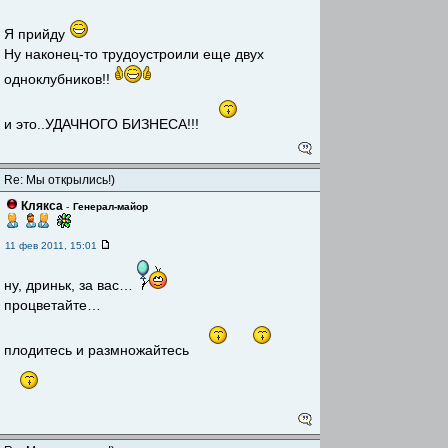
Я прийду
Ну наконец-то трудоустроили еще двух
одноклубников!!
и это..УДАЧНОГО БИЗНЕСА!!!
Re: Мы открылись!)
Клякса
-
Генерал-майор
11 фев 2011, 15:01
ну, дриньк, за вас…
процветайте…
плодитесь и размножайтесь