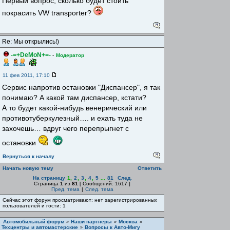
Первый вопрос, сколько будет стоить
покрасить VW transporter?
Re: Мы открылись!)
-=+DeMoN+=-
-
Модератор
11 фев 2011, 17:10
Сервис напротив остановки "Диспансер", я так
понимаю? А какой там диспансер, кстати?
А то будет какой-нибудь венерический или
противотуберкулезный…. и ехать туда не
захочешь… вдруг чего перепрыгнет с
остановки
Вернуться к началу
Начать новую тему
Ответить
На страницу
1
,
2
,
3
,
4
,
5
...
81
След.
Страница
1
из
81
[ Сообщений: 1617 ]
Пред. тема
|
След. тема
Сейчас этот форум просматривают: нет зарегистрированных
пользователей и гости: 1
Автомобильный форум
Наши партнеры
Москва
»
»
»
Техцентры и автомастерские
Вопросы к Авто-Мигу
»