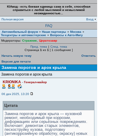
KIAвод - есть боевая единица сама в себе, способная
справиться с любой мыслимой и немыслимой
неожиданностью...
Полная версия
Вход
•
FAQ
Автомобильный форум
Наши партнеры
Москва
»
»
»
Техцентры и автомастерские
Вопросы к Авто-Мигу
»
Модераторы:
Стражник
,
Цератозавр
Пред. тема
|
След. тема
Страница
1
из
1
[ 1 сообщение ]
Начать новую тему
Ответить
Версия для печати
Замена порогов и арок крыла
Замена порогов и арок крыла
KRIONIKA
-
Генерал-майор
06 дек 2025, 13:20
Цитата
Замена порогов и арок крыла — кузовной
ремонт, необходимый при коррозии,
деформациях или серьёзных повреждениях.
Включает: демонтаж старых элементов,
пескоструйку кузова, подготовку
(антикоррозийную обработку, окраску) новых