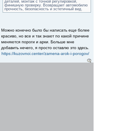
деталей, монтаж с точной регулировкой,
финишную проверку. Возвращает автомобилю
прочность, безопасность и эстетичный вид.
Можно конечно было бы написать еще более
красиво, но все и так знают по какой причине
меняются пороги и арки. Больше мне
добавить нечего, я просто оставлю это здесь.
https://kuzovnoi.center/zamena-arok-i-porogov/
Начать новую тему
Ответить
Страница
1
из
1
[ 1 сообщение ]
Пред. тема
|
След. тема
Сейчас этот форум просматривают: нет зарегистрированных
пользователей и гости: 1
Автомобильный форум
Наши партнеры
Москва
»
»
»
Техцентры и автомастерские
Вопросы к Авто-Мигу
»
Перейти
Полная версия
STG
STG-Mobile Style © 2008
Создано на основе
phpBB
® Forum Software © phpBB Group