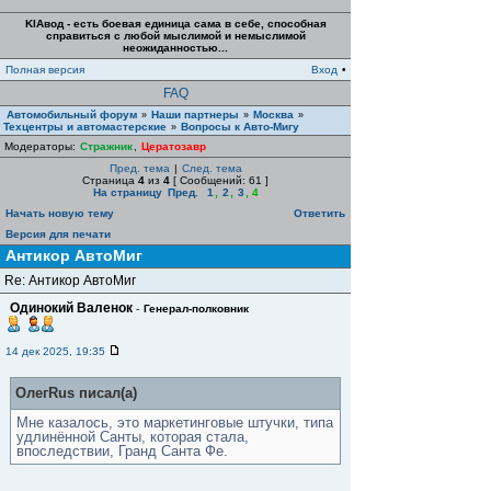
KIAвод - есть боевая единица сама в себе, способная
справиться с любой мыслимой и немыслимой
неожиданностью...
Полная версия
Вход
•
FAQ
Автомобильный форум
Наши партнеры
Москва
»
»
»
Техцентры и автомастерские
Вопросы к Авто-Мигу
»
Модераторы:
Стражник
,
Цератозавр
Пред. тема
|
След. тема
Страница
4
из
4
[ Сообщений: 61 ]
На страницу
Пред.
1
,
2
,
3
,
4
Начать новую тему
Ответить
Версия для печати
Антикор АвтоМиг
Re: Антикор АвтоМиг
Одинокий Валенок
-
Генерал-полковник
14 дек 2025, 19:35
ОлегRus писал(а)
Мне казалось, это маркетинговые штучки, типа
удлинённой Санты, которая стала,
впоследствии, Гранд Санта Фе.