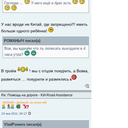
Господи….
У него ещё и брат есть
У нас вроде не Китай, где запрещено!!! иметь
больше одного ребёнка!
РОМАНЫЧ писал(а)
Вов, вы вдвоём что ль пописать выходили в 4
часа утра?
В троём
! мы с отцом покурить, а Вовка,
размяться … покурили и размялись
Re: Помощь на дороге - KIA Road Assistance
кузька
-
Добрый, но колючий
23 янв 2011, 00:17
VladPowers писал(а)