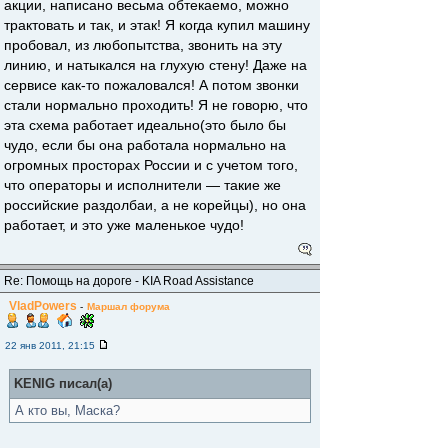
акции, написано весьма обтекаемо, можно
трактовать и так, и этак! Я когда купил машину
пробовал, из любопытства, звонить на эту
линию, и натыкался на глухую стену! Даже на
сервисе как-то пожаловался! А потом звонки
стали нормально проходить! Я не говорю, что
эта схема работает идеально(это было бы
чудо, если бы она работала нормально на
огромных просторах России и с учетом того,
что операторы и исполнители — такие же
российские раздолбаи, а не корейцы), но она
работает, и это уже маленькое чудо!
Re: Помощь на дороге - KIA Road Assistance
VladPowers
-
Маршал форума
22 янв 2011, 21:15
KENIG писал(а)
А кто вы, Маска?