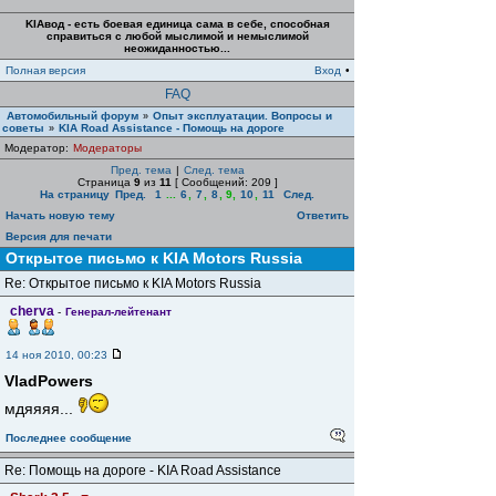
KIAвод - есть боевая единица сама в себе, способная
справиться с любой мыслимой и немыслимой
неожиданностью...
Полная версия
Вход
•
FAQ
Автомобильный форум
Опыт эксплуатации. Вопросы и
»
советы
KIA Road Assistance - Помощь на дороге
»
Модератор:
Модераторы
Пред. тема
|
След. тема
Страница
9
из
11
[ Сообщений: 209 ]
На страницу
Пред.
1
...
6
,
7
,
8
,
9
,
10
,
11
След.
Начать новую тему
Ответить
Версия для печати
Открытое письмо к KIA Motors Russia
Re: Открытое письмо к KIA Motors Russia
cherva
-
Генерал-лейтенант
14 ноя 2010, 00:23
VladPowers
мдяяяя...
Последнее сообщение
Re: Помощь на дороге - KIA Road Assistance