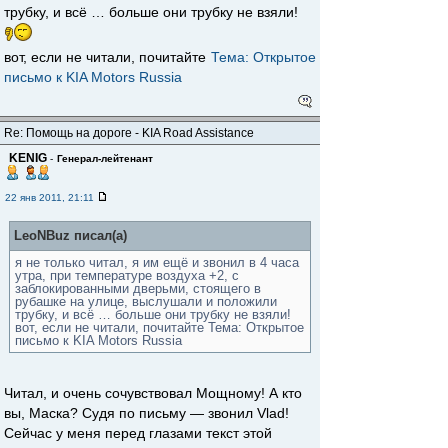
трубку, и всё … больше они трубку не взяли!
вот, если не читали, почитайте
Тема: Открытое
письмо к KIA Motors Russia
Re: Помощь на дороге - KIA Road Assistance
KENIG
-
Генерал-лейтенант
22 янв 2011, 21:11
LeoNBuz писал(а)
я не только читал, я им ещё и звонил в 4 часа
утра, при температуре воздуха +2, с
заблокированными дверьми, стоящего в
рубашке на улице, выслушали и положили
трубку, и всё … больше они трубку не взяли!
вот, если не читали, почитайте Тема: Открытое
письмо к KIA Motors Russia
Читал, и очень сочувствовал Мощному! А кто
вы, Маска? Судя по письму — звонил Vlad!
Сейчас у меня перед глазами текст этой