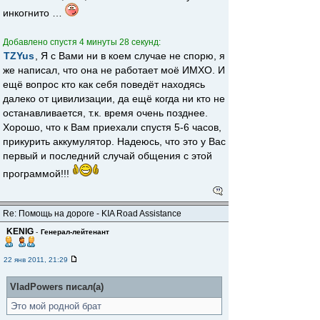
инкогнито …
Добавлено спустя 4 минуты 28 секунд:
TZYus
, Я с Вами ни в коем случае не спорю, я
же написал, что она не работает моё ИМХО. И
ещё вопрос кто как себя поведёт находясь
далеко от цивилизации, да ещё когда ни кто не
останавливается, т.к. время очень позднее.
Хорошо, что к Вам приехали спустя 5-6 часов,
прикурить аккумулятор. Надеюсь, что это у Вас
первый и последний случай общения с этой
программой!!!
Re: Помощь на дороге - KIA Road Assistance
KENIG
-
Генерал-лейтенант
22 янв 2011, 21:29
VladPowers писал(а)
Это мой родной брат