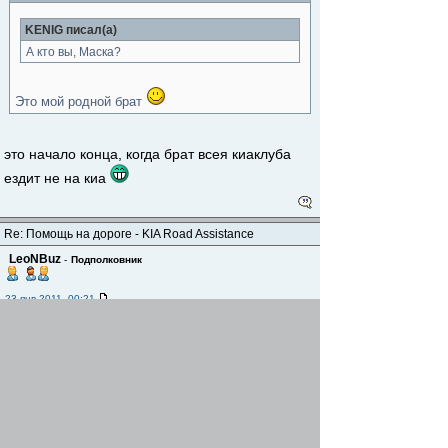
KENIG писал(а)
А кто вы, Маска?
Это мой родной брат
это начало конца, когда брат всея киаклуба
ездит не на киа
Re: Помощь на дороге - KIA Road Assistance
LeoNBuz
-
Подполковник
23 янв 2011, 00:21
кузька
, Вы про меня?
Re: Помощь на дороге - KIA Road Assistance
della street
-
Генерал-майор