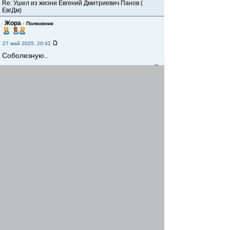
Re: Ушел из жизни Евгений Дмитриевич Панов (
ЕвгДм)
Жора
-
Полковник
27 май 2025, 20:42
Соболезную..
Re: Ушел из жизни Евгений Дмитриевич Панов (
ЕвгДм)
chboss
-
Старший прапорщик
27 май 2025, 21:59
Соболезную…
Re: Ушел из жизни Евгений Дмитриевич Панов (
ЕвгДм)
ЕвгДм
-
Генерал-майор
28 май 2025, 10:31
морэм
,
Kiaвод
,
Спасибо! Держимся!