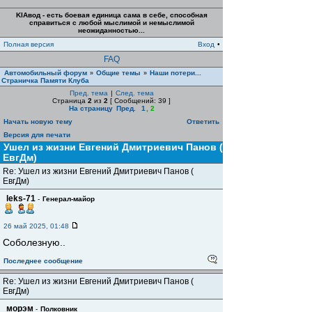
KIAвод - есть боевая единица сама в себе, способная
справиться с любой мыслимой и немыслимой
неожиданностью...
Полная версия
Вход
•
FAQ
Автомобильный форум
Общие темы
Наши потери...
»
»
Страничка Памяти Клуба
Пред. тема
|
След. тема
Страница
2
из
2
[ Сообщений: 39 ]
На страницу
Пред.
1
,
2
Начать новую тему
Ответить
Версия для печати
Ушел из жизни Евгений Дмитриевич Панов (
ЕвгДм)
Re: Ушел из жизни Евгений Дмитриевич Панов (
ЕвгДм)
leks-71
-
Генерал-майор
26 май 2025, 01:48
Соболезную..
Последнее сообщение
Re: Ушел из жизни Евгений Дмитриевич Панов (
ЕвгДм)
морэм
-
Полковник