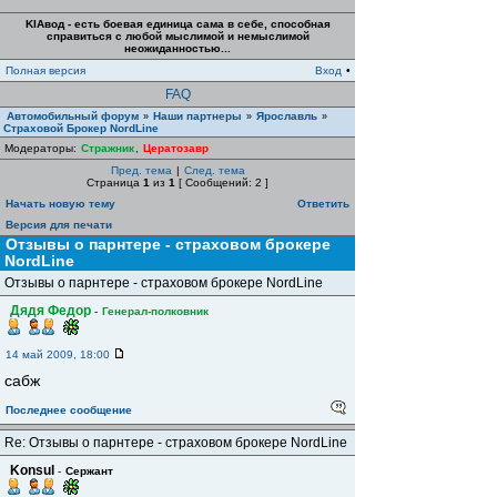
KIAвод - есть боевая единица сама в себе, способная
справиться с любой мыслимой и немыслимой
неожиданностью...
Полная версия
Вход
•
FAQ
Автомобильный форум
Наши партнеры
Ярославль
»
»
»
Страховой Брокер NordLine
Модераторы:
Стражник
,
Цератозавр
Пред. тема
|
След. тема
Страница
1
из
1
[ Сообщений: 2 ]
Начать новую тему
Ответить
Версия для печати
Отзывы о парнтере - страховом брокере
NordLine
Отзывы о парнтере - страховом брокере NordLine
Дядя Федор
-
Генерал-полковник
14 май 2009, 18:00
сабж
Последнее сообщение
Re: Отзывы о парнтере - страховом брокере NordLine
Konsul
-
Сержант