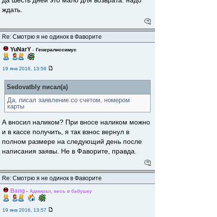
да шесть дней это мало для возврата. надо
ждать.
Re: Смотрю я не одинок в Фаворите
YuNarY
-
Генералиссимус
19 янв 2016, 13:56
Sedovatbly писал(а)
Да, писал заявление со счетом, номером
карты
А вносил наликом? При вносе наликом можно
и в кассе получить, я так взнос вернул в
полном размере на следующий день после
написания заявы. Не в Фаворите, правда.
Re: Смотрю я не одинок в Фаворите
Bang
-
Адмирал, весь в бабушку
19 янв 2016, 13:57