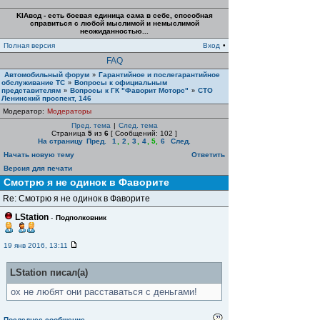
KIAвод - есть боевая единица сама в себе, способная
справиться с любой мыслимой и немыслимой
неожиданностью...
Полная версия
Вход
•
FAQ
Автомобильный форум
Гарантийное и послегарантийное
»
обслуживание ТС
Вопросы к официальным
»
представителям
Вопросы к ГК "Фаворит Моторс"
СТО
»
»
Ленинский проспект, 146
Модератор:
Модераторы
Пред. тема
|
След. тема
Страница
5
из
6
[ Сообщений: 102 ]
На страницу
Пред.
1
,
2
,
3
,
4
,
5
,
6
След.
Начать новую тему
Ответить
Версия для печати
Смотрю я не одинок в Фаворите
Re: Смотрю я не одинок в Фаворите
LStation
-
Подполковник
19 янв 2016, 13:11
LStation писал(а)
ох не любят они расставаться с деньгами!
Последнее сообщение