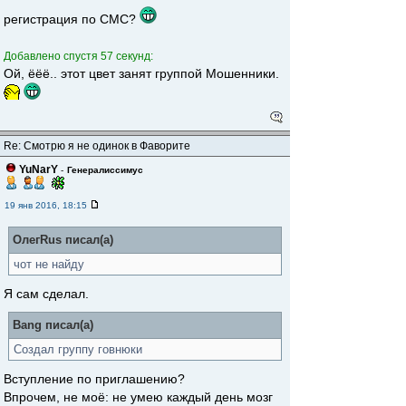
регистрация по СМС?
Добавлено спустя 57 секунд:
Ой, ёёё.. этот цвет занят группой Мошенники.
Re: Смотрю я не одинок в Фаворите
YuNarY
-
Генералиссимус
19 янв 2016, 18:15
ОлегRus писал(а)
чот не найду
Я сам сделал.
Bang писал(а)
Создал группу говнюки
Вступление по приглашению?
Впрочем, не моё: не умею каждый день мозг