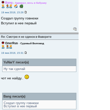
Bang
-
Адмирал, весь в бабушку
19 янв 2016, 15:26
Создал группу говнюки
Вступил в нее первый
Re: Смотрю я не одинок в Фаворите
ОлегRus
-
Суровый Волговод
19 янв 2016, 15:31
YuNarY писал(а)
Ну так сделай
чот не найду..
Bang писал(а)
Создал группу говнюки
Вступил в нее первый