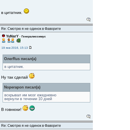
в цитатник.
Re: Смотрю я не одинок в Фаворите
YuNarY
-
Генералиссимус
19 янв 2016, 15:13
ОлегRus писал(а)
в цитатник.
Ну так сделай
Noperapon писал(а)
вскрывал им мозг ежедневно
вернули в течении 10 дней
В говнюки!
Re: Смотрю я не одинок в Фаворите