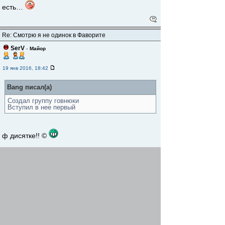
есть…
Re: Смотрю я не одинок в Фаворите
SerV
-
Майор
19 янв 2016, 18:42
Bang писал(а)
Создал группу говнюки
Вступил в нее первый
ф дисятке!! ©
был у меня тоже негативный опыт с
фаворитом на востоке.
деньги правда вернули через 3 дня, на карту,
после скандала и письменной жалобы +
письменного заявления на возврат.
в итоге я позвонил Стасу (Крио) и он как
настоящий матёрый человечище
быстро