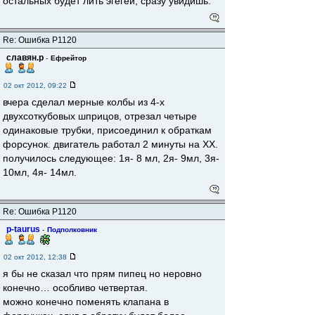
остальных будет лить эгегей, сразу увидишь.
Re: Ошибка Р1120
славян.р
-
Ефрейтор
02 окт 2012, 09:22
вчера сделал мерные колбы из 4-х
двухсоткубовых шприцов, отрезал четыре
одинаковые трубки, присоединил к обраткам
форсунок. двигатель работал 2 минуты на ХХ.
получилось следующее: 1я- 8 мл, 2я- 9мл, 3я-
10мл, 4я- 14мл.
Re: Ошибка Р1120
p-taurus
-
Подполковник
02 окт 2012, 12:38
я бы не сказал что прям пипец но неровно
конечно… особливо четвертая.
можно конечно поменять клапана в