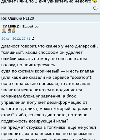
делает Лянч, то 2 дня удивительно недолго
Re: Ошибка Р1120
славян.р
-
Ефрейтор
29 сен 2012, 20:41
диагност говорит, что сканер у него дилерский,
"кияшный". каким способом он удаляет
ошибки сказать не могу, не сильно в этом
волоку, но поинтересуюсь.
судя по фоткам коричневый — и есть клапан
(или как еще сказали на сервисе "дозатор").
если я правильно понимаю, то этот клапан
является исполнителем и подчиняется
командам блока управления. а блок
управления получает дезинформацию от
какого то датчика, может который на рампе
стоит? либо, со слов диагноста, потеряна
подвижность дозирующей иглы?
на предмет стружки в топливке, еще не успел
проверить, завтра посмотрю. но сервисмены
сказали, если скидывают форсунки в обратку,