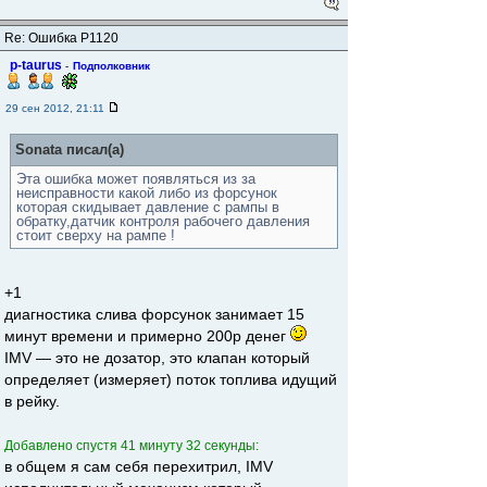
Re: Ошибка Р1120
p-taurus
-
Подполковник
29 сен 2012, 21:11
Sonata писал(а)
Эта ошибка может появляться из за
неисправности какой либо из форсунок
которая скидывает давление с рампы в
обратку,датчик контроля рабочего давления
стоит сверху на рампе !
+1
диагностика слива форсунок занимает 15
минут времени и примерно 200р денег
IMV — это не дозатор, это клапан который
определяет (измеряет) поток топлива идущий
в рейку.
Добавлено спустя 41 минуту 32 секунды:
в общем я сам себя перехитрил, IMV