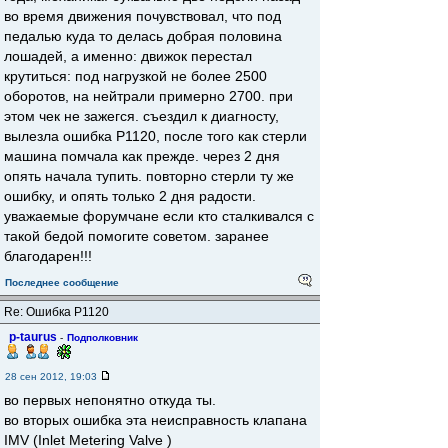
во время движения почувствовал, что под
педалью куда то делась добрая половина
лошадей, а именно: движок перестал
крутиться: под нагрузкой не более 2500
оборотов, на нейтрали примерно 2700. при
этом чек не зажегся. съездил к диагносту,
вылезла ошибка Р1120, после того как стерли
машина помчала как прежде. через 2 дня
опять начала тупить. повторно стерли ту же
ошибку, и опять только 2 дня радости.
уважаемые форумчане если кто сталкивался с
такой бедой помогите советом. заранее
благодарен!!!
Последнее сообщение
Re: Ошибка Р1120
p-taurus
-
Подполковник
28 сен 2012, 19:03
во первых непонятно откуда ты.
во вторых ошибка эта неисправность клапана
IMV (Inlet Metering Valve )