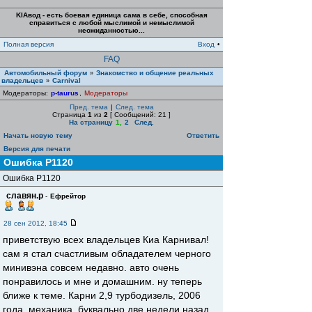
KIAвод - есть боевая единица сама в себе, способная
справиться с любой мыслимой и немыслимой
неожиданностью...
Полная версия
Вход
•
FAQ
Автомобильный форум
Знакомство и общение реальных
»
владельцев
Carnival
»
Модераторы:
p-taurus
,
Модераторы
Пред. тема
|
След. тема
Страница
1
из
2
[ Сообщений: 21 ]
На страницу
1
,
2
След.
Начать новую тему
Ответить
Версия для печати
Ошибка Р1120
Ошибка Р1120
славян.р
-
Ефрейтор
28 сен 2012, 18:45
приветствую всех владельцев Киа Карнивал!
сам я стал счастливым обладателем черного
минивэна совсем недавно. авто очень
понравилось и мне и домашним. ну теперь
ближе к теме. Карни 2,9 турбодизель, 2006
года, механика. буквально две недели назад