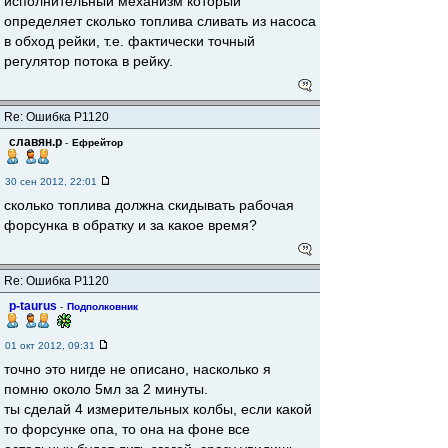
исполнительный механизм который
определяет сколько топлива сливать из насоса
в обход рейки, т.е. фактически точный
регулятор потока в рейку.
Re: Ошибка Р1120
славян.р
-
Ефрейтор
30 сен 2012, 22:01
сколько топлива должна скидывать рабочая
форсунка в обратку и за какое время?
Re: Ошибка Р1120
p-taurus
-
Подполковник
01 окт 2012, 09:31
точно это нигде не описано, насколько я
помню около 5мл за 2 минуты.
ты сделай 4 измерительных колбы, если какой
то форсунке опа, то она на фоне все