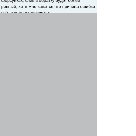
форсунках, слив в обратку будет более
ровный, хотя мне кажется что причина ошибки
всё таки не в форсунках…
Неплохо было посмотреть реальное давление
в рейке, требуемое и всё что имеет к этому
отношение.
опять таки — проверить как сильно льют
форсунки не только на ХХ но и на оборотах.
Re: Ошибка Р1120
славян.р
-
Ефрейтор
02 окт 2012, 22:10
завтра поеду к диагносту, еще раз скинем
ошибку. и все параметры по давлению
посмотрю у него на компе. так как машина
будет ехать два дня после процедуры еще раз
проверю форсунки на разных режимах.
Re: Ошибка Р1120
p-taurus
-
Подполковник