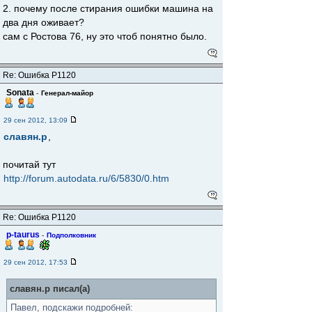
2. почему после стирания ошибки машина на
два дня оживает?
сам с Ростова 76, ну это чтоб понятно было.
Re: Ошибка Р1120
Sonata
-
Генерал-майор
29 сен 2012, 13:09
славян.р
,
почитай тут
http://forum.autodata.ru/6/5830/0.htm
Re: Ошибка Р1120
p-taurus
-
Подполковник
29 сен 2012, 17:53
славян.р писал(а)
Павел, подскажи подробней: