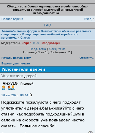
KIAвод - есть боевая единица сама в себе, способная
справиться с любой мыслимой и немыслимой
неожиданностью...
Полная версия
Вход
•
FAQ
Автомобильный форум
Знакомство и общение реальных
»
владельцев
Владельцы автомобилей корейского
»
автопрома
Clarus
»
Модераторы:
kniper
,
kudr
,
Модераторы
Пред. тема
|
След. тема
Страница
1
из
1
[ Сообщений: 2 ]
Начать новую тему
Ответить
Версия для печати
Уплотнители дверей
Уплотнители дверей
AlexVLG
-
Рядовой
20 авг 2025, 00:44
Подскажите пожалуйста,с чего подходят
уплотнители дверей,багажника?Кто с чего
ставил ,как подобрать подходящие?шум в
салоне на скорости уже поднадоел честно
сказать…Большое спасибо!