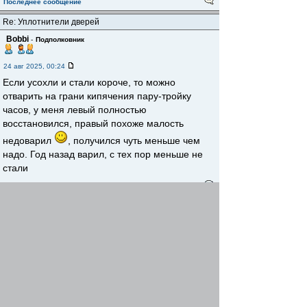
Последнее сообщение
Re: Уплотнители дверей
Bobbi
-
Подполковник
24 авг 2025, 00:24
Если усохли и стали короче, то можно
отварить на грани кипячения пару-тройку
часов, у меня левый полностью
восстановился, правый похоже малость
недоварил
, получился чуть меньше чем
надо. Год назад варил, с тех пор меньше не
стали
Вернуться к началу
Начать новую тему
Ответить
Страница
1
из
1
[ Сообщений: 2 ]
Пред. тема
|
След. тема
Сейчас этот форум просматривают: нет зарегистрированных
пользователей и гости: 1
Автомобильный форум
Знакомство и общение реальных
»
владельцев
Владельцы автомобилей корейского
»
автопрома
Clarus
»
Перейти