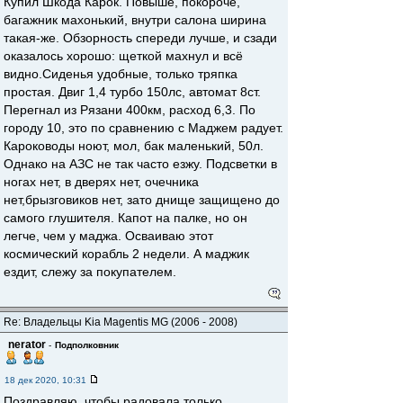
Купил Шкода Карок. Повыше, покороче,
багажник махонький, внутри салона ширина
такая-же. Обзорность спереди лучше, и сзади
оказалось хорошо: щеткой махнул и всё
видно.Сиденья удобные, только тряпка
простая. Двиг 1,4 турбо 150лс, автомат 8ст.
Перегнал из Рязани 400км, расход 6,3. По
городу 10, это по сравнению с Маджем радует.
Кароководы ноют, мол, бак маленький, 50л.
Однако на АЗС не так часто езжу. Подсветки в
ногах нет, в дверях нет, очечника
нет,брызговиков нет, зато днище защищено до
самого глушителя. Капот на палке, но он
легче, чем у маджа. Осваиваю этот
космический корабль 2 недели. А маджик
ездит, слежу за покупателем.
Re: Владельцы Kia Magentis MG (2006 - 2008)
nerator
-
Подполковник
18 дек 2020, 10:31
Поздравляю, чтобы радовала только.