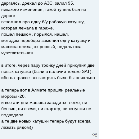
дергаясь, доехал до АЗС, залил 95.
никакого изменения, такой тупняк был на
дороге…
вспомнил про одну б/у рабочую катушку,
которая лежала в гараже.
пошел пешком, порылся, нашел.
методом перебора заменил одну катушку и
машина ожила, хх ровный, педаль газа
чувствительная.
в итоге, через пару тройку дней прикупил две
новых катушки (были в наличии только SAT).
ибо на трассе так застрять было бы печально.
а теперь вот в Алмате пришли реальные
морозы -20.
и все эти дни машина заводится легко, ни
бензин, ни свечи, ни стартер, ни катушки не
подводили.
а те две новых катушки теперь будут всегда
лежать рядом))