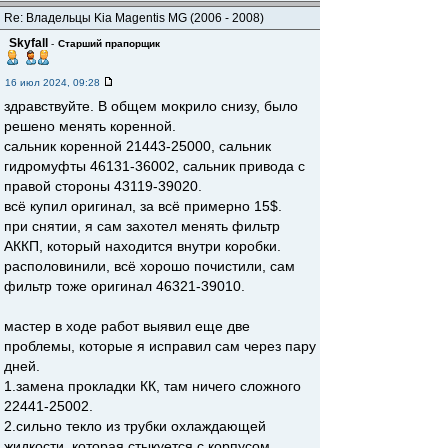
Re: Владельцы Kia Magentis MG (2006 - 2008)
Skyfall
-
Старший прапорщик
16 июл 2024, 09:28
здравствуйте. В общем мокрило снизу, было
решено менять коренной.
сальник коренной 21443-25000, сальник
гидромуфты 46131-36002, сальник привода с
правой стороны 43119-39020.
всё купил оригинал, за всё примерно 15$.
при снятии, я сам захотел менять фильтр
АККП, который находится внутри коробки.
располовинили, всё хорошо почистили, сам
фильтр тоже оригинал 46321-39010.
мастер в ходе работ выявил еще две
проблемы, которые я исправил сам через пару
дней.
1.замена прокладки КК, там ничего сложного
22441-25002.
2.сильно текло из трубки охлаждающей
жидкости, которая стыкуется с корпусом