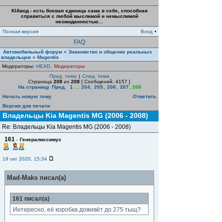
KIAвод - есть боевая единица сама в себе, способная
справиться с любой мыслимой и немыслимой
неожиданностью...
Полная версия
Вход
•
FAQ
Автомобильный форум
Знакомство и общение реальных
»
владельцев
Magentis
»
Модераторы:
HEAD
,
Модераторы
Пред. тема
|
След. тема
Страница
208
из
208
[ Сообщений: 4157 ]
На страницу
Пред.
1
...
204
,
205
,
206
,
207
,
208
Начать новую тему
Ответить
Версия для печати
Владельцы Kia Magentis MG (2006 - 2008)
Re: Владельцы Kia Magentis MG (2006 - 2008)
161
-
Генералиссимус
19 окт 2020, 15:34
Mad-Maks писал(а)
161 писал(а)
Интересно, её коробка доживёт до 275 тыщ?