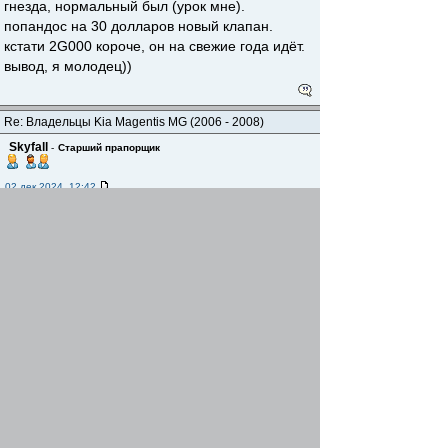
гнезда, нормальный был (урок мне).
попандос на 30 долларов новый клапан.
кстати 2G000 короче, он на свежие года идёт.
вывод, я молодец))
Re: Владельцы Kia Magentis MG (2006 - 2008)
Skyfall
-
Старший прапорщик
02 дек 2024, 12:42
здравствуйте.
образовалась сквозная дыра на банке
глушителя.
сварщик посоветовал искать похожую по
размерам.
наша 50 на 30, высота 20.
нашёл в идеальном состоянии от карины е,
размер у неё 47 на 30, высота 20.
сейчас поставили. всё хорошо.
Добавлено спустя 3 минуты 43 секунды:
по каталогу первый (верхний) датчик