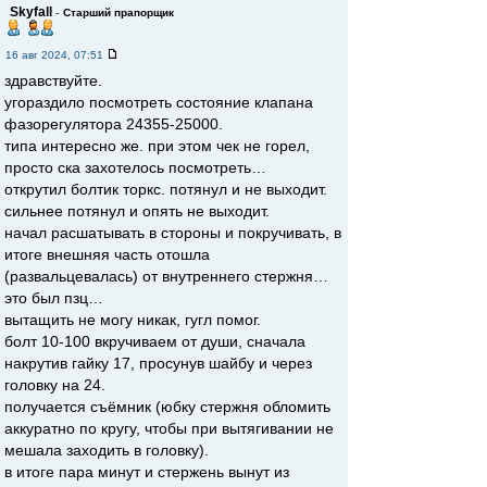
Skyfall
-
Старший прапорщик
16 авг 2024, 07:51
здравствуйте.
угораздило посмотреть состояние клапана
фазорегулятора 24355-25000.
типа интересно же. при этом чек не горел,
просто ска захотелось посмотреть…
открутил болтик торкс. потянул и не выходит.
сильнее потянул и опять не выходит.
начал расшатывать в стороны и покручивать, в
итоге внешняя часть отошла
(развальцевалась) от внутреннего стержня…
это был пзц…
вытащить не могу никак, гугл помог.
болт 10-100 вкручиваем от души, сначала
накрутив гайку 17, просунув шайбу и через
головку на 24.
получается съёмник (юбку стержня обломить
аккуратно по кругу, чтобы при вытягивании не
мешала заходить в головку).
в итоге пара минут и стержень вынут из