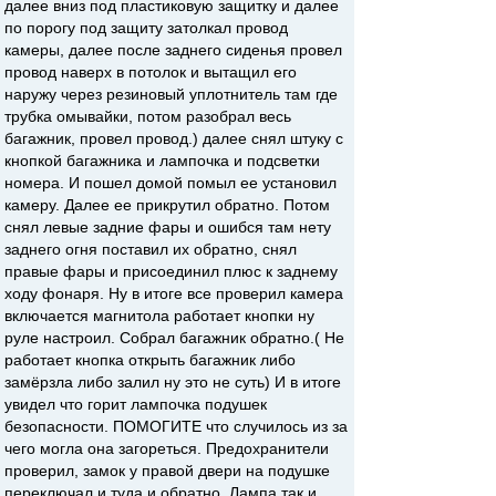
далее вниз под пластиковую защитку и далее
по порогу под защиту затолкал провод
камеры, далее после заднего сиденья провел
провод наверх в потолок и вытащил его
наружу через резиновый уплотнитель там где
трубка омывайки, потом разобрал весь
багажник, провел провод.) далее снял штуку с
кнопкой багажника и лампочка и подсветки
номера. И пошел домой помыл ее установил
камеру. Далее ее прикрутил обратно. Потом
снял левые задние фары и ошибся там нету
заднего огня поставил их обратно, снял
правые фары и присоединил плюс к заднему
ходу фонаря. Ну в итоге все проверил камера
включается магнитола работает кнопки ну
руле настроил. Собрал багажник обратно.( Не
работает кнопка открыть багажник либо
замёрзла либо залил ну это не суть) И в итоге
увидел что горит лампочка подушек
безопасности. ПОМОГИТЕ что случилось из за
чего могла она загореться. Предохранители
проверил, замок у правой двери на подушке
переключал и туда и обратно. Лампа так и