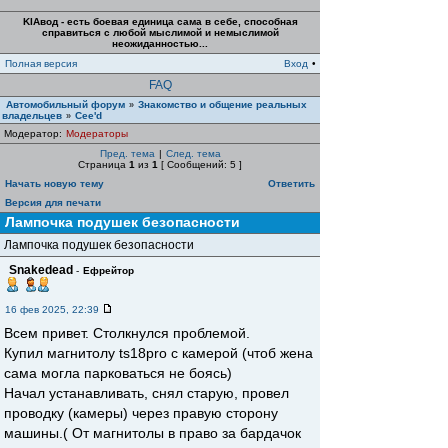
KIAвод - есть боевая единица сама в себе, способная
справиться с любой мыслимой и немыслимой
неожиданностью...
Полная версия
Вход
•
FAQ
Автомобильный форум
Знакомство и общение реальных
»
владельцев
Cee'd
»
Модератор:
Модераторы
Пред. тема
|
След. тема
Страница
1
из
1
[ Сообщений: 5 ]
Начать новую тему
Ответить
Версия для печати
Лампочка подушек безопасности
Лампочка подушек безопасности
Snakedead
-
Ефрейтор
16 фев 2025, 22:39
Всем привет. Столкнулся проблемой.
Купил магнитолу ts18pro с камерой (чтоб жена
сама могла парковаться не боясь)
Начал устанавливать, снял старую, провел
проводку (камеры) через правую сторону
машины.( От магнитолы в право за бардачок