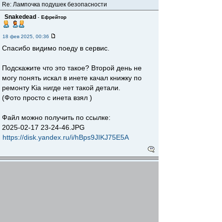
Re: Лампочка подушек безопасности
Snakedead
-
Ефрейтор
18 фев 2025, 00:36
Спасибо видимо поеду в сервис.
Подскажите что это такое? Второй день не
могу понять искал в инете качал книжку по
ремонту Kia нигде нет такой детали.
(Фото просто с инета взял )
Файл можно получить по ссылке:
2025-02-17 23-24-46.JPG
https://disk.yandex.ru/i/hBps9JIKJ75E5A
Re: Лампочка подушек безопасности
морэм
-
Полковник
18 фев 2025, 01:27
Snakedead писал(а)