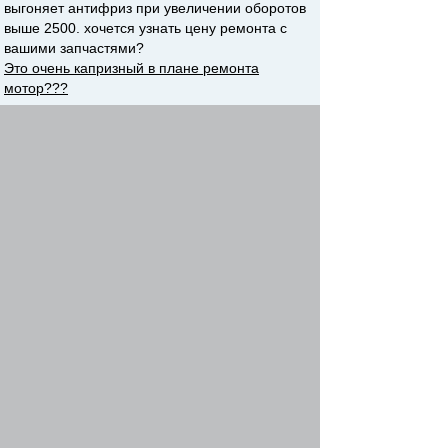
выгоняет антифриз при увеличении оборотов
выше 2500. хочется узнать цену ремонта с
вашими запчастями?
Это очень капризный в плане ремонта
мотор???
KлIмAвто
-
Представитель СТО "КЛИМАВТО"
18 июн 2019, 23:56
Вариантов несколько. Я бы мог
сориентировать Вас, но увы. Это типичная
болячка этих моторов и мы сталкивались с ней
не раз.
Вполне вероятно, что причина может быть и в
оторвавшейся гильзе одного из цилиндров. А
это фактический приговор.
Подробностей очень много, могу вам
рассказать по телефону завтра +79037267929.
Вернуться к началу
Начать новую тему
Ответить
На страницу
Пред.
1
...
68
,
69
,
70
,
71
,
72