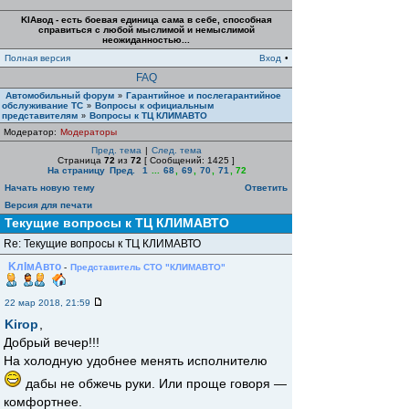
KIAвод - есть боевая единица сама в себе, способная
справиться с любой мыслимой и немыслимой
неожиданностью...
Полная версия
Вход
•
FAQ
Автомобильный форум
Гарантийное и послегарантийное
»
обслуживание ТС
Вопросы к официальным
»
представителям
Вопросы к ТЦ КЛИМАВТО
»
Модератор:
Модераторы
Пред. тема
|
След. тема
Страница
72
из
72
[ Сообщений: 1425 ]
На страницу
Пред.
1
...
68
,
69
,
70
,
71
,
72
Начать новую тему
Ответить
Версия для печати
Текущие вопросы к ТЦ КЛИМАВТО
Re: Текущие вопросы к ТЦ КЛИМАВТО
KлIмAвто
-
Представитель СТО "КЛИМАВТО"
22 мар 2018, 21:59
Kirop
,
Добрый вечер!!!
На холодную удобнее менять исполнителю
дабы не обжечь руки. Или проще говоря —
комфортнее.