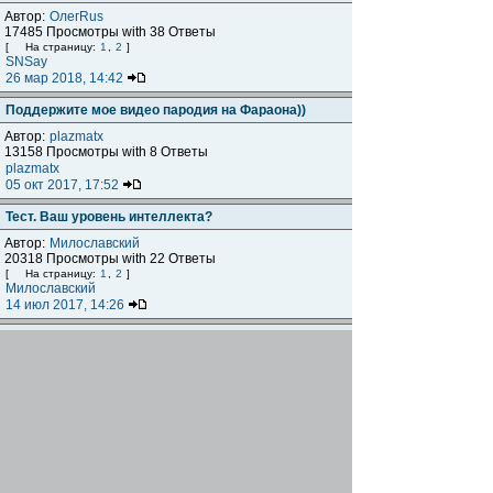
Автор:
ОлегRus
17485 Просмотры with 38 Ответы
[
На страницу:
1
,
2
]
SNSay
26 мар 2018, 14:42
Поддержите мое видео пародия на Фараона))
Автор:
plazmatx
13158 Просмотры with 8 Ответы
plazmatx
05 окт 2017, 17:52
Тест. Ваш уровень интеллекта?
Автор:
Милославский
20318 Просмотры with 22 Ответы
[
На страницу:
1
,
2
]
Милославский
14 июл 2017, 14:26
Кем бы вы были в 1917 году
Автор:
ОлегRus
23876 Просмотры with 23 Ответы
[
На страницу:
1
,
2
]
Миша50
25 фев 2017, 13:44
Тест. Ваш внутренний возраст.
Автор:
Милославский