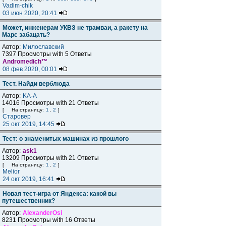
Vadim-chik
03 июн 2020, 20:41
Может, инженерам УКВЗ не трамваи, а ракету на
Марс забацать?
Автор:
Милославский
7397 Просмотры with 5 Ответы
Andromedich™
08 фев 2020, 00:01
Тест. Найди верблюда
Автор:
KA-A
14016 Просмотры with 21 Ответы
[
На страницу:
1
,
2
]
Старовер
25 окт 2019, 14:45
Тест: о знаменитых машинах из прошлого
Автор:
ask1
13209 Просмотры with 21 Ответы
[
На страницу:
1
,
2
]
Melior
24 окт 2019, 16:41
Новая тест-игра от Яндекса: какой вы
путешественник?
Автор:
AlexanderOsi
8231 Просмотры with 16 Ответы