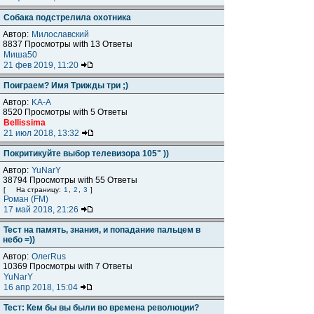
Собака подстрелила охотника
Автор:
Милославский
8837 Просмотры with 13 Ответы
Миша50
21 фев 2019, 11:20
Поиграем? Имя Трижды три ;)
Автор:
KA-A
8520 Просмотры with 5 Ответы
Bellissima
21 июл 2018, 13:32
Покритикуйте выбор телевизора 105" ))
Автор:
YuNarY
38794 Просмотры with 55 Ответы
[
На страницу:
1
,
2
,
3
]
Роман (FM)
17 май 2018, 21:26
Тест на память, знания, и попадание пальцем в
небо =))
Автор:
ОлегRus
10369 Просмотры with 7 Ответы
YuNarY
16 апр 2018, 15:04
Тест: Кем бы вы были во времена революции?