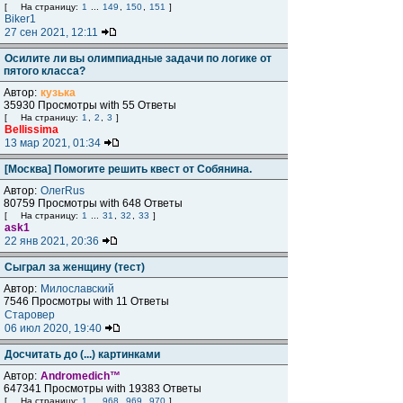
[
На страницу:
1
...
149
,
150
,
151
]
Biker1
27 сен 2021, 12:11
Осилите ли вы олимпиадные задачи по логике от
пятого класса?
Автор:
кузька
35930 Просмотры with 55 Ответы
[
На страницу:
1
,
2
,
3
]
Bellissima
13 мар 2021, 01:34
[Москва] Помогите решить квест от Собянина.
Автор:
ОлегRus
80759 Просмотры with 648 Ответы
[
На страницу:
1
...
31
,
32
,
33
]
ask1
22 янв 2021, 20:36
Сыграл за женщину (тест)
Автор:
Милославский
7546 Просмотры with 11 Ответы
Старовер
06 июл 2020, 19:40
Досчитать до (...) картинками
Автор:
Andromedich™
647341 Просмотры with 19383 Ответы
[
На страницу:
1
...
968
,
969
,
970
]