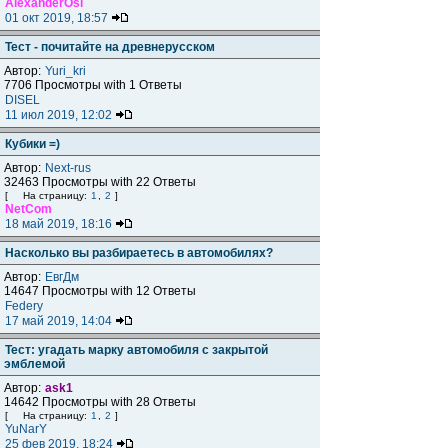
AlexanderOsi
01 окт 2019, 18:57
Тест - почитайте на древнерусском
Автор:
Yuri_kri
7706 Просмотры with 1 Ответы
DISEL
11 июл 2019, 12:02
Кубики =)
Автор:
Next-rus
32463 Просмотры with 22 Ответы
[
На страницу:
1
,
2
]
NetCom
18 май 2019, 18:16
Насколько вы разбираетесь в автомобилях?
Автор:
ЕвгДм
14647 Просмотры with 12 Ответы
Federy
17 май 2019, 14:04
Тест: угадать марку автомобиля с закрытой
эмблемой
Автор:
ask1
14642 Просмотры with 28 Ответы
[
На страницу:
1
,
2
]
YuNarY
25 фев 2019, 18:24