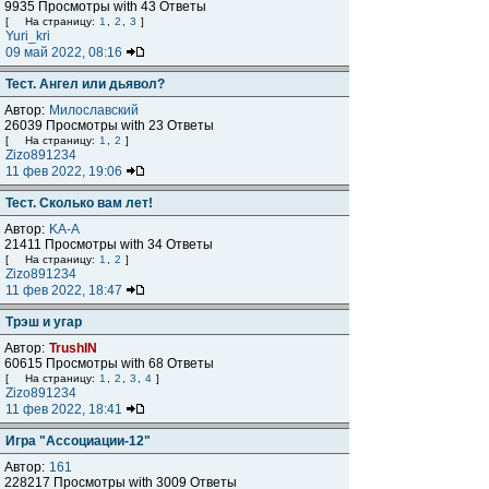
9935 Просмотры with 43 Ответы
[
На страницу:
1
,
2
,
3
]
Yuri_kri
09 май 2022, 08:16
Тест. Ангел или дьявол?
Автор:
Милославский
26039 Просмотры with 23 Ответы
[
На страницу:
1
,
2
]
Zizo891234
11 фев 2022, 19:06
Тест. Сколько вам лет!
Автор:
KA-A
21411 Просмотры with 34 Ответы
[
На страницу:
1
,
2
]
Zizo891234
11 фев 2022, 18:47
Трэш и угар
Автор:
TrushIN
60615 Просмотры with 68 Ответы
[
На страницу:
1
,
2
,
3
,
4
]
Zizo891234
11 фев 2022, 18:41
Игра "Ассоциации-12"
Автор:
161
228217 Просмотры with 3009 Ответы