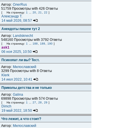
Автор:
ОлегRus
51759 Просмотры with 426 Ответы
[
На страницу:
1
...
20
,
21
,
22
]
Александр Т.
14 май 2026, 08:57
Анекдоты пишем тут 2
Автор:
Landsknecht
548160 Просмотры with 3792 Ответы
[
На страницу:
1
...
188
,
189
,
190
]
ask1
06 ноя 2025, 10:50
Психопат ли вы? Тест.
Автор:
Милославский
3299 Просмотры with 8 Ответы
Klerk
14 июл 2022, 10:41
Приколы детства и не только
Автор:
Galina
69898 Просмотры with 574 Ответы
[
На страницу:
1
...
27
,
28
,
29
]
Dimch
19 май 2022, 18:50
Что лежит, а что стоит?
Автор:
Милославский