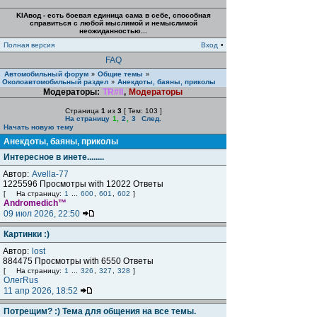
KIAвод - есть боевая единица сама в себе, способная
справиться с любой мыслимой и немыслимой
неожиданностью...
Полная версия
Вход
•
FAQ
Автомобильный форум
Общие темы
»
»
Околоавтомобильный раздел
Анекдоты, баяны, приколы
»
Модераторы:
TR#ll
,
Модераторы
Страница
1
из
3
[ Тем: 103 ]
На страницу
1
,
2
,
3
След.
Начать новую тему
Анекдоты, баяны, приколы
Интересное в инете........
Автор:
Avella-77
1225596 Просмотры with 12022 Ответы
[
На страницу:
1
...
600
,
601
,
602
]
Andromedich™
09 июл 2026, 22:50
Картинки :)
Автор:
lost
884475 Просмотры with 6550 Ответы
[
На страницу:
1
...
326
,
327
,
328
]
ОлегRus
11 апр 2026, 18:52
Потрещим? :) Тема для общения на все темы.