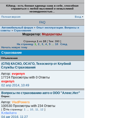
KIAвод - есть боевая единица сама в себе, способная
справиться с любой мыслимой и немыслимой
неожиданностью...
Полная версия
Вход
•
FAQ
Автомобильный форум
Опыт эксплуатации. Вопросы и
»
советы
Страхование
»
Модератор:
Модераторы
Страница
1
из
10
[ Тем: 390 ]
На страницу
1
,
2
,
3
,
4
,
5
...
10
След.
Начать новую тему
Страхование
Объявления
(СПб) КАСКО, ОСАГО, Техосмотр от Клубной
Службы Страхования
Автор:
evgenyn
17724 Просмотры with 0 Ответы
evgenyn
02 апр 2014, 10:49
Вопросы по страхованию авто к ООО "Алекс.Нет"
Опрос:
Автор:
VladPowers
100530 Просмотры with 234 Ответы
[
На страницу:
1
...
10
,
11
,
12
]
KлIмAвто
04 авг 2016, 11:27