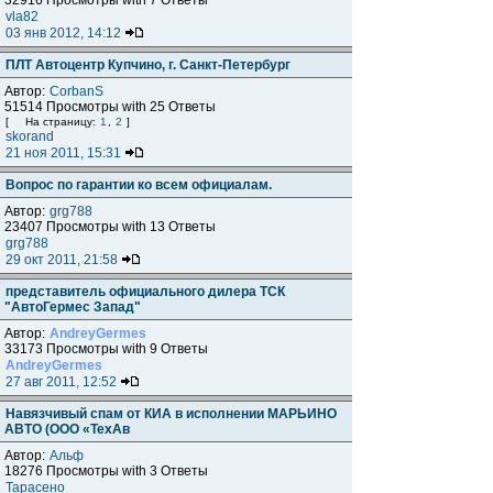
32916 Просмотры with 7 Ответы
vla82
03 янв 2012, 14:12
ПЛТ Автоцентр Купчино, г. Санкт-Петербург
Автор:
CorbanS
51514 Просмотры with 25 Ответы
[
На страницу:
1
,
2
]
skorand
21 ноя 2011, 15:31
Вопрос по гарантии ко всем официалам.
Автор:
grg788
23407 Просмотры with 13 Ответы
grg788
29 окт 2011, 21:58
представитель официального дилера ТСК
"АвтоГермес Запад"
Автор:
AndreyGermes
33173 Просмотры with 9 Ответы
AndreyGermes
27 авг 2011, 12:52
Навязчивый спам от КИА в исполнении МАРЬИНО
АВТО (ООО «ТехАв
Автор:
Альф
18276 Просмотры with 3 Ответы
Тарасено