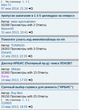
[
На страницу:
1
,
2
]
leks-71
07 июн 2014, 21:18
пропуски зажигания в 1-3-5 цилиндрах на опирусе
Автор:
иван адольфович
30288 Просмотры with 2 Ответы
Maxon45
31 июл 2013, 10:41
Помогите узнать код иммобилайзера по vin
Автор:
TUNINGG
28263 Просмотры with 3 Ответы
DimaVL
12 апр 2013, 22:35
Диллер ИРБИС (Полярный пр-д)- поиск ЛОХОВ?
Автор:
SMotor
32393 Просмотры with 15 Ответы
Bang
14 мар 2013, 17:03
Срочный выбор сервиса для ремонта ("ИРБИС")
Автор:
Ray Ben
39150 Просмотры with 25 Ответы
[
На страницу:
1
,
2
]
210605
13 мар 2013, 18:55