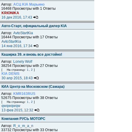
Автор:
АСЦ KIA Марьино
16468 Просмотры with 1 Ответы
KRIONIKA
16 дек 2016, 17:43
Авто-Старт, официальный дилер KIA
Автор:
AvtoStartKia
16444 Просмотры with 17 Ответы
AvtoStartKia
14 янв 2016, 17:34
Каширка 39. и вновь все достойно!
Автор:
Lonely Wolf
38254 Просмотры with 27 Ответы
[
На страницу:
1
,
2
]
KIA DENIS
30 апр 2015, 18:43
КИА Центр на Московском (Самара)
Автор:
KMR163RUS
52675 Просмотры with 38 Ответы
[
На страницу:
1
,
2
]
qwqwqwqw
13 фев 2015, 12:32
Компания РУСЬ МОТОРС
Автор:
R_o_m_a_n
33732 Просмотры with 33 Ответы