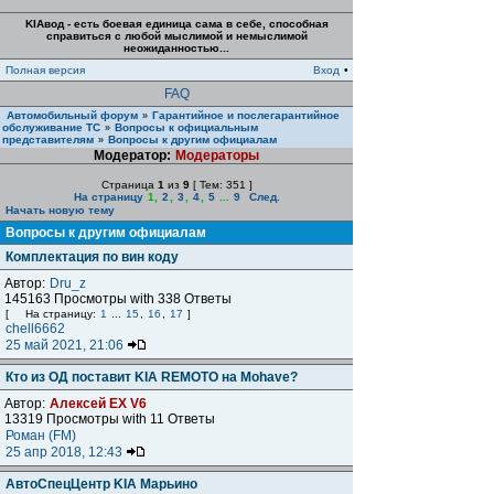
KIAвод - есть боевая единица сама в себе, способная
справиться с любой мыслимой и немыслимой
неожиданностью...
Полная версия
Вход
•
FAQ
Автомобильный форум
Гарантийное и послегарантийное
»
обслуживание ТС
Вопросы к официальным
»
представителям
Вопросы к другим официалам
»
Модератор:
Модераторы
Страница
1
из
9
[ Тем: 351 ]
На страницу
1
,
2
,
3
,
4
,
5
...
9
След.
Начать новую тему
Вопросы к другим официалам
Комплектация по вин коду
Автор:
Dru_z
145163 Просмотры with 338 Ответы
[
На страницу:
1
...
15
,
16
,
17
]
chell6662
25 май 2021, 21:06
Кто из ОД поставит KIA REMOTO на Mohave?
Автор:
Алексей ЕХ V6
13319 Просмотры with 11 Ответы
Роман (FM)
25 апр 2018, 12:43
АвтоСпецЦентр KIA Марьино