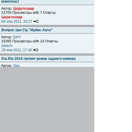
комплекс!
Автор:
Цератозавр
23705 Просмотры with 7 Ответы
Цератозавр
08 апр 2011, 20:27
Вопрос про СЦ "Ирбис-Авто"
Автор:
БИЧ
19385 Просмотры with 14 Ответы
palach
29 янв 2011, 17:40
Kia Rio 2010 гремит рамка заднего номера
Автор:
Ges
14115 Просмотры with 4 Ответы
GavRUSha
10 янв 2011, 02:30
Екатеринбург, автосалон KIA Lucky Motors на
Щербакова
Автор:
triojohn
17972 Просмотры with 0 Ответы
triojohn
17 дек 2010, 12:28
ГК "Артекс" Ростов-на-Дону
Автор:
Svet
29737 Просмотры with 1 Ответы