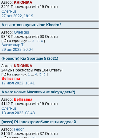
Автор:
KRIONIKA
3491 Просмотры with 19 Ответы
ОлегRus
27 окт 2022, 18:19
А вы готовы купить Iran Khodro?
Автор:
ОлегRus
9348 Просмотры with 63 Ответы
[
На страницу:
1
,
2
,
3
,
4
]
Александр Т.
29 авг 2022, 20:04
(Новости) Kia Sportage 5 (2021)
Автор:
KRIONIKA
24426 Просмотры with 104 Ответы
[
На страницу:
1
...
4
,
5
,
6
]
Bellissima
17 июл 2022, 13:41
А чего новые Москвичи не обсуждаем?)
Автор:
Bellissima
4142 Просмотры with 19 Ответы
ОлегRus
13 июл 2022, 08:48
[news] RU электромобили пяти моделей
Автор:
Fedor
8196 Просмотры with 37 Ответы
[
На страницу:
1
,
2
]