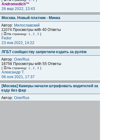
Andromedich™
26 мар 2022, 13:43
Москва. Новый платник - Минка
Автор:
Милославский
11074 Просмотры with 40 Ответы
[
На страницу:
1
,
2
,
3
]
Fedor
23 янв 2022, 14:22
ЛГБТ сообществу запретили ездить за рулём
Автор:
ОлегRus
18756 Просмотры with 55 Ответы
[
На страницу:
1
,
2
,
3
]
Александр Т.
06 ноя 2021, 17:37
[Москва] Камеры начали штрафовать водителей за
езду без фар
Автор:
ОлегRus
5143 Просмотры with 13 Ответы
Andromedich™
24 окт 2021, 04:38
EV6, первая батарейка от KIA для России
Автор:
Роман (FM)
13970 Просмотры with 73 Ответы
[
На страницу:
1
,
2
,
3
,
4
]