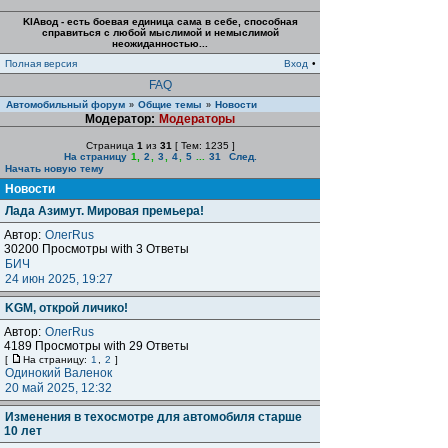
KIAвод - есть боевая единица сама в себе, способная
справиться с любой мыслимой и немыслимой
неожиданностью...
Полная версия
Вход
•
FAQ
Автомобильный форум
Общие темы
Новости
»
»
Модератор:
Модераторы
Страница
1
из
31
[ Тем: 1235 ]
На страницу
1
,
2
,
3
,
4
,
5
...
31
След.
Начать новую тему
Новости
Лада Азимут. Мировая премьера!
Автор:
ОлегRus
30200 Просмотры with 3 Ответы
БИЧ
24 июн 2025, 19:27
KGM, открой личико!
Автор:
ОлегRus
4189 Просмотры with 29 Ответы
[
На страницу:
1
,
2
]
Одинокий Валенок
20 май 2025, 12:32
Изменения в техосмотре для автомобиля старше
10 лет