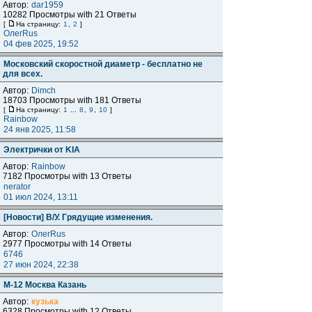
Автор:
dar1959
10282 Просмотры with 21 Ответы
[
На страницу:
1
,
2
]
ОлегRus
04 фев 2025, 19:52
Московский скоростной диаметр - бесплатно не
для всех.
Автор:
Dimch
18703 Просмотры with 181 Ответы
[
На страницу:
1
...
8
,
9
,
10
]
Rainbow
24 янв 2025, 11:58
Электрички от KIA
Автор:
Rainbow
7182 Просмотры with 13 Ответы
nerator
01 июл 2024, 13:11
[Новости] В/У. Грядущие изменения.
Автор:
ОлегRus
2977 Просмотры with 14 Ответы
6746
27 июн 2024, 22:38
М-12 Москва Казань
Автор:
кузька
6328 Просмотры with 12 Ответы