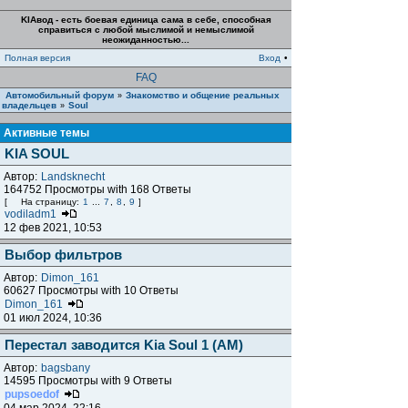
KIAвод - есть боевая единица сама в себе, способная
справиться с любой мыслимой и немыслимой
неожиданностью...
Полная версия
Вход
•
FAQ
Автомобильный форум
Знакомство и общение реальных
»
владельцев
Soul
»
Активные темы
KIA SOUL
Автор:
Landsknecht
164752 Просмотры with 168 Ответы
[
На страницу:
1
...
7
,
8
,
9
]
vodiladm1
12 фев 2021, 10:53
Выбор фильтров
Автор:
Dimon_161
60627 Просмотры with 10 Ответы
Dimon_161
01 июл 2024, 10:36
Перестал заводится Kia Soul 1 (AM)
Автор:
bagsbany
14595 Просмотры with 9 Ответы
pupsoedof