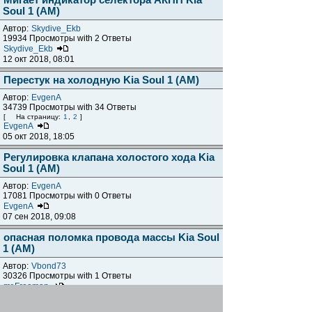
Мигает индикатор селектора АКПП Kia
Soul 1 (AM)
Автор:
Skydive_Ekb
19934 Просмотры with 2 Ответы
Skydive_Ekb
12 окт 2018, 08:01
Перестук на холодную Kia Soul 1 (AM)
Автор:
EvgenA
34739 Просмотры with 34 Ответы
[
На страницу:
1
,
2
]
EvgenA
05 окт 2018, 18:05
Регулировка клапана холостого хода Kia
Soul 1 (AM)
Автор:
EvgenA
17081 Просмотры with 0 Ответы
EvgenA
07 сен 2018, 09:08
опасная поломка провода массы Kia Soul
1 (AM)
Автор:
Vbond73
30326 Просмотры with 1 Ответы
mr.Freeman
02 апр 2018, 22:47