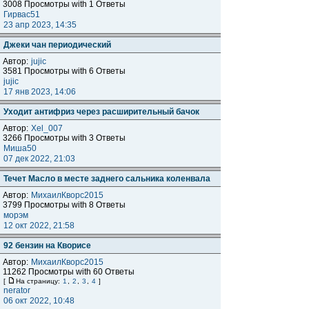
3008 Просмотры with 1 Ответы
Гирвас51
23 апр 2023, 14:35
Джеки чан периодический
Автор:
jujic
3581 Просмотры with 6 Ответы
jujic
17 янв 2023, 14:06
Уходит антифриз через расширительный бачок
Автор:
Xel_007
3266 Просмотры with 3 Ответы
Миша50
07 дек 2022, 21:03
Течет Масло в месте заднего сальника коленвала
Автор:
МихаилКворс2015
3799 Просмотры with 8 Ответы
морэм
12 окт 2022, 21:58
92 бензин на Кворисе
Автор:
МихаилКворс2015
11262 Просмотры with 60 Ответы
[
На страницу:
1
,
2
,
3
,
4
]
nerator
06 окт 2022, 10:48