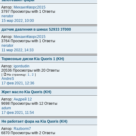
запотевают фары
Автор:
МихаилКворс2015
3797 Просмотры with 1 Ответы
nerator
15 мар 2022, 10:00
датчик давления в шинах 52933 3T000
Автор:
МихаилКворс2015
3764 Просмотры with 1 Ответы
nerator
11 мар 2022, 14:33
Тормозные диски Kia Quoris 1 (KH)
Автор:
igordudin
20536 Просмотры with 20 Ответы
[
На страницу:
1
,
2
]
AndreS
17 фев 2021, 12:36
Жрет масло Kia Quoris (KH)
Автор:
Андрей 12
9698 Просмотры with 12 Ответы
adum
17 фев 2021, 11:54
Не работает фара на Kia Quoris (KH)
Автор:
Razborm7
6870 Просмотры with 2 Ответы