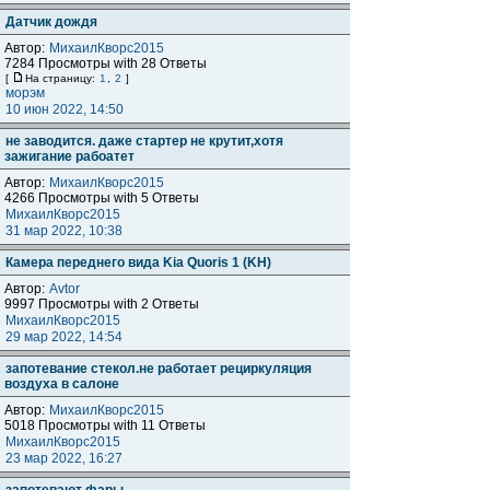
Датчик дождя
Автор:
МихаилКворс2015
7284 Просмотры with 28 Ответы
[
На страницу:
1
,
2
]
морэм
10 июн 2022, 14:50
не заводится. даже стартер не крутит,хотя
зажигание рабоатет
Автор:
МихаилКворс2015
4266 Просмотры with 5 Ответы
МихаилКворс2015
31 мар 2022, 10:38
Камера переднего вида Kia Quoris 1 (KH)
Автор:
Avtor
9997 Просмотры with 2 Ответы
МихаилКворс2015
29 мар 2022, 14:54
запотевание стекол.не работает рециркуляция
воздуха в салоне
Автор:
МихаилКворс2015
5018 Просмотры with 11 Ответы
МихаилКворс2015
23 мар 2022, 16:27