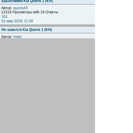
Брызговики Kia Quoris 1 (KH)
Автор:
quoris29
12318 Просмотры with 16 Ответы
161
01 мар 2019, 11:39
Не завелся Kia Quoris 1 (KH)
Автор:
Avtor
10886 Просмотры with 13 Ответы
Avtor
26 фев 2019, 13:31
Грязь в проёме задней двери.
Автор:
Anakin
8112 Просмотры with 8 Ответы
Anakin
24 фев 2019, 17:27
QUORIS. Обсуждение тест драйва Quoris
Автор:
Дядя Федор
170517 Просмотры with 782 Ответы
[
На страницу:
1
...
38
,
39
,
40
]
Anakin
14 фев 2019, 09:23
Климат Kia Quoris 1 (KH)
Автор:
igordudin
11105 Просмотры with 0 Ответы