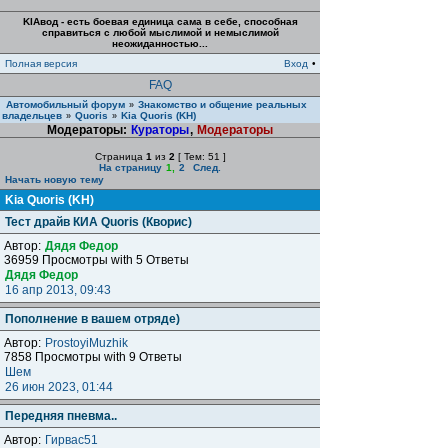
KIAвод - есть боевая единица сама в себе, способная
справиться с любой мыслимой и немыслимой
неожиданностью...
Полная версия
Вход
•
FAQ
Автомобильный форум
Знакомство и общение реальных
»
владельцев
Quoris
Kia Quoris (KH)
»
»
Модераторы:
Кураторы
,
Модераторы
Страница
1
из
2
[ Тем: 51 ]
На страницу
1
,
2
След.
Начать новую тему
Kia Quoris (KH)
Тест драйв КИА Quoris (Кворис)
Автор:
Дядя Федор
36959 Просмотры with 5 Ответы
Дядя Федор
16 апр 2013, 09:43
Пополнение в вашем отряде)
Автор:
ProstoyiMuzhik
7858 Просмотры with 9 Ответы
Шем
26 июн 2023, 01:44
Передняя пневма..
Автор:
Гирвас51