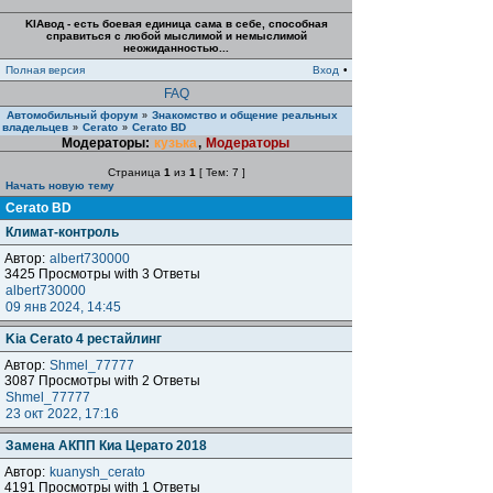
KIAвод - есть боевая единица сама в себе, способная
справиться с любой мыслимой и немыслимой
неожиданностью...
Полная версия
Вход
•
FAQ
Автомобильный форум
Знакомство и общение реальных
»
владельцев
Cerato
Cerato BD
»
»
Модераторы:
кузька
,
Модераторы
Страница
1
из
1
[ Тем: 7 ]
Начать новую тему
Cerato BD
Климат-контроль
Автор:
albert730000
3425 Просмотры with 3 Ответы
albert730000
09 янв 2024, 14:45
Kia Cerato 4 рестайлинг
Автор:
Shmel_77777
3087 Просмотры with 2 Ответы
Shmel_77777
23 окт 2022, 17:16
Замена АКПП Киа Церато 2018
Автор:
kuanysh_cerato
4191 Просмотры with 1 Ответы