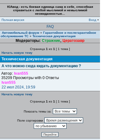
KIAвод - есть боевая единица сама в себе, способная
справиться с любой мыслимой и немыслимой
неожиданностью...
Полная версия
Вход
•
FAQ
Автомобильный форум
Гарантийное и послегарантийное
»
обслуживание ТС
Техническая документация
»
Модераторы:
Стражник
,
Цератозавр
Страница
1
из
1
[ 1 тема ]
Начать новую тему
Техническая документация
А что можно сюда кидать документацию ?
Автор:
Ivan555
35209 Просмотры with 0 Ответы
Ivan555
22 июл 2024, 19:59
Начать новую тему
Страница
1
из
1
[ 1 тема ]
Показать темы за:
Поле сортировки