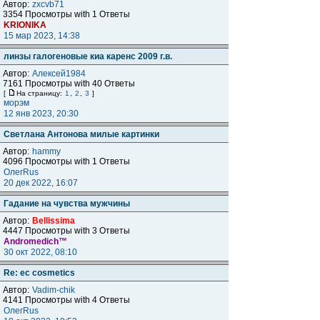
Автор:
zxcvb71
3354 Просмотры with 1 Ответы
KRIONIKA
15 мар 2023, 14:38
линзы галогеновые киа каренс 2009 г.в.
Автор:
Алексей1984
7161 Просмотры with 40 Ответы
[
На страницу:
1
,
2
,
3
]
морэм
12 янв 2023, 20:30
Светлана Антонова милые картинки
Автор:
hammy
4096 Просмотры with 1 Ответы
ОлегRus
20 дек 2022, 16:07
Гадание на чувства мужчины
Автор:
Bellissima
4447 Просмотры with 3 Ответы
Andromedich™
30 окт 2022, 08:10
Re: ec cosmetics
Автор:
Vadim-chik
4141 Просмотры with 4 Ответы
ОлегRus