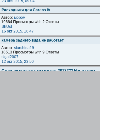
23 ноя 2015, 09:04
Расходники для Carens IV
Автор:
морэм
19684 Просмотры with 2 Ответы
ShUst
16 окт 2015, 16:47
камера заднего вида не работает
Автор:
starshina19
18513 Просмотры with 9 Ответы
sigal2007
12 окт 2015, 23:50
Стоит ли покупать киа каренс 2013??? Настроены
на покупку пу
Автор:
Guzya
49200 Просмотры with 47 Ответы
[
На страницу:
1
,
2
,
3
]
Maverick_E
14 авг 2014, 15:11
Начать новую тему
Страница
1
из
1
[ Тем: 10 ]
Показать темы за:
Поле сортировки