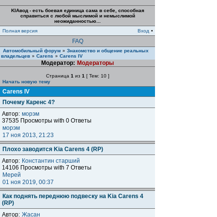
KIAвод - есть боевая единица сама в себе, способная
справиться с любой мыслимой и немыслимой
неожиданностью...
Полная версия
Вход
•
FAQ
Автомобильный форум
Знакомство и общение реальных
»
владельцев
Carens
Carens IV
»
»
Модератор:
Модераторы
Страница
1
из
1
[ Тем: 10 ]
Начать новую тему
Carens IV
Почему Каренс 4?
Автор:
морэм
37535 Просмотры with 0 Ответы
морэм
17 ноя 2013, 21:23
Плохо заводится Kia Carens 4 (RP)
Автор:
Константин старший
14106 Просмотры with 7 Ответы
Мерей
01 ноя 2019, 00:37
Как поднять переднюю подвеску на Kia Carens 4
(RP)
Автор:
Жасан