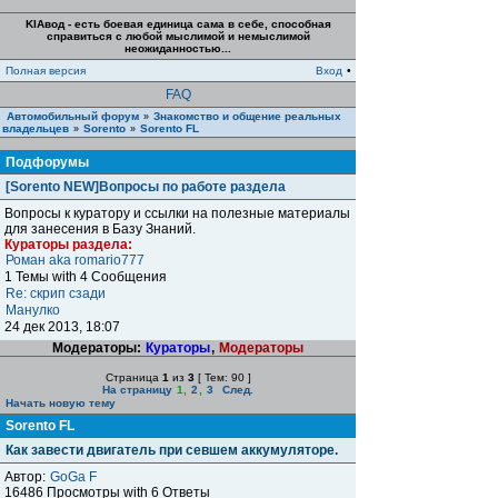
KIAвод - есть боевая единица сама в себе, способная
справиться с любой мыслимой и немыслимой
неожиданностью...
Полная версия
Вход
•
FAQ
Автомобильный форум
Знакомство и общение реальных
»
владельцев
Sorento
Sorento FL
»
»
Подфорумы
[Sorento NEW]Вопросы по работе раздела
Вопросы к куратору и ссылки на полезные материалы
для занесения в Базу Знаний.
Кураторы раздела:
Роман aka romario777
1 Темы with 4 Сообщения
Re: скрип сзади
Манулко
24 дек 2013, 18:07
Модераторы:
Кураторы
,
Модераторы
Страница
1
из
3
[ Тем: 90 ]
На страницу
1
,
2
,
3
След.
Начать новую тему
Sorento FL
Как завести двигатель при севшем аккумуляторе.
Автор:
GoGa F
16486 Просмотры with 6 Ответы