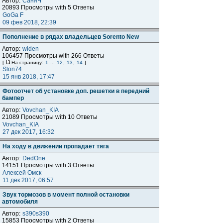
Автор:
СаняЧ
20893 Просмотры with 5 Ответы
GoGa F
09 фев 2018, 22:39
Пополнение в рядах владельцев Sorento New
Автор:
widen
106457 Просмотры with 266 Ответы
[
На страницу:
1
...
12
,
13
,
14
]
Slon74
15 янв 2018, 17:47
Фотоотчет об установке доп. решетки в передний
бампер
Автор:
Vovchan_KIA
21089 Просмотры with 10 Ответы
Vovchan_KIA
27 дек 2017, 16:32
На ходу в движении пропадает тяга
Автор:
DedOne
14151 Просмотры with 3 Ответы
Алексей Омск
11 дек 2017, 06:57
Звук тормозов в момент полной остановки
автомобиля
Автор:
s390s390
15853 Просмотры with 2 Ответы