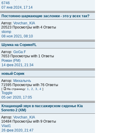
6746
07 янв 2024, 17:14
Постоянно шаркающие заслонки - это у всех так?
Автор:
Vovchan_KIA
20523 Просмотры with 4 Ответы
stomp
08 ноя 2021, 08:10
Шумка на СорикеFL
Автор:
GoGa F
7653 Просмотры with 1 Ответы
Роман (FM)
14 фев 2021, 21:34
новый Сорик
Автор:
Михалычъ
71595 Просмотры with 76 Ответы
[
На страницу:
1
,
2
,
3
,
4
]
Toggle
05 окт 2020, 17:05
Клацающий звук в пассажирском сиденье Kia
Sorento 2 (XM)
Автор:
Vovchan_KIA
10484 Просмотры with 9 Ответы
Vlad1
26 фев 2020, 21:47