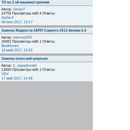
ТО на 2 ой машиностроения
Автор:
GoGa F
14755 Просмотры with 4 Ответы
GoGa F
06 июл 2017, 19:17
Замена Жидкости АКПП Соренто 2013 бензин 2.4
Автор:
mercury555
16081 Просмотры with 1 Ответы
BestHoven
18 май 2017, 13:33
Замена колесной шпильки
Автор:
b_zapadlovskii
13060 Просмотры with 1 Ответы
VDV
17 май 2017, 14:38
Про отбойника на новых Сориках
Автор:
Михалычъ
22038 Просмотры with 8 Ответы
utorsmp
29 апр 2017, 18:57
Принимайте в свои ряды "новенького-
старенького"
Автор:
Vovchan_KIA