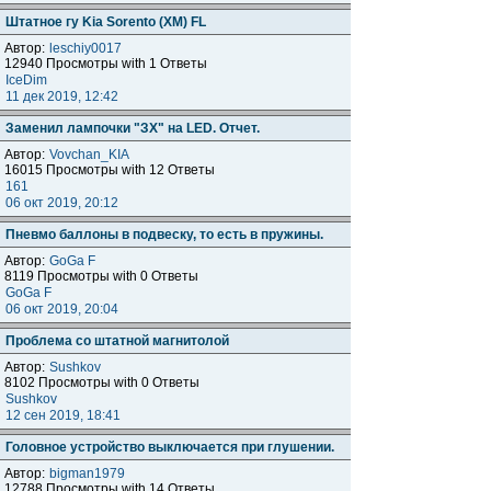
Штатное гу Kia Sorento (XM) FL
Автор:
leschiy0017
12940 Просмотры with 1 Ответы
IceDim
11 дек 2019, 12:42
Заменил лампочки "ЗХ" на LED. Отчет.
Автор:
Vovchan_KIA
16015 Просмотры with 12 Ответы
161
06 окт 2019, 20:12
Пневмо баллоны в подвеску, то есть в пружины.
Автор:
GoGa F
8119 Просмотры with 0 Ответы
GoGa F
06 окт 2019, 20:04
Проблема со штатной магнитолой
Автор:
Sushkov
8102 Просмотры with 0 Ответы
Sushkov
12 сен 2019, 18:41
Головное устройство выключается при глушении.
Автор:
bigman1979
12788 Просмотры with 14 Ответы