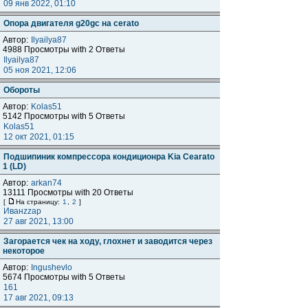
09 янв 2022, 01:10
Опора двигателя g20gc на cerato
Автор:
Ilyailya87
4988 Просмотры with 2 Ответы
Ilyailya87
05 ноя 2021, 12:06
Обороты
Автор:
Kolas51
5142 Просмотры with 5 Ответы
Kolas51
12 окт 2021, 01:15
Подшипиник компрессора кондиционра Kia Cearato
1 (LD)
Автор:
arkan74
13111 Просмотры with 20 Ответы
[
На страницу:
1
,
2
]
Иванzzap
27 авг 2021, 13:00
Загорается чек на ходу, глохнет и заводится через
некоторое
Автор:
Ingushevlo
5674 Просмотры with 5 Ответы
161
17 авг 2021, 09:13