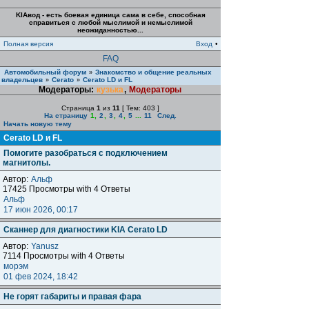
KIAвод - есть боевая единица сама в себе, способная
справиться с любой мыслимой и немыслимой
неожиданностью...
Полная версия
Вход
•
FAQ
Автомобильный форум
Знакомство и общение реальных
»
владельцев
Cerato
Cerato LD и FL
»
»
Модераторы:
кузька
,
Модераторы
Страница
1
из
11
[ Тем: 403 ]
На страницу
1
,
2
,
3
,
4
,
5
...
11
След.
Начать новую тему
Cerato LD и FL
Помогите разобраться с подключением
магнитолы.
Автор:
Альф
17425 Просмотры with 4 Ответы
Альф
17 июн 2026, 00:17
Сканнер для диагностики KIA Cerato LD
Автор:
Yanusz
7114 Просмотры with 4 Ответы
морэм
01 фев 2024, 18:42
Не горят габариты и правая фара