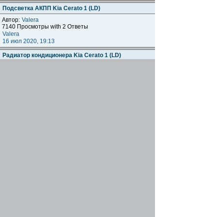
Подсветка АКПП Kia Cerato 1 (LD)
Автор:
Valera
7140 Просмотры with 2 Ответы
Valera
16 июл 2020, 19:13
Радиатор кондиционера Kia Cerato 1 (LD)
Автор:
trinik
7436 Просмотры with 1 Ответы
trinik
25 июн 2020, 21:39
Сцепление или главный цилиндр сцепления
Автор:
reech
8002 Просмотры with 0 Ответы
reech
02 июн 2020, 20:08
Замена двигателя G4FC с Рио
Автор:
Алекс700
7307 Просмотры with 1 Ответы
pupsoedof
20 май 2020, 18:31
Внутренний пыльник ШРУС - нужна помощь
Автор:
kmoskalyov
8585 Просмотры with 1 Ответы