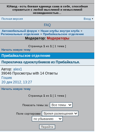
KIAвод - есть боевая единица сама в себе, способная
справиться с любой мыслимой и немыслимой
неожиданностью...
Полная версия
Вход
•
FAQ
Автомобильный форум
Наши клубы внутри клуба
»
»
Региональные отделения
Прибайкальское отделение
»
Модератор:
Модераторы
Страница
1
из
1
[ 1 тема ]
Начать новую тему
Прибайкальское отделение
Перекличка одноклубников из Прибайкалья.
Автор:
alex1
39046 Просмотры with 14 Ответы
Гошик
20 дек 2012, 13:27
Начать новую тему
Страница
1
из
1
[ 1 тема ]
Показать темы за:
Поле сортировки