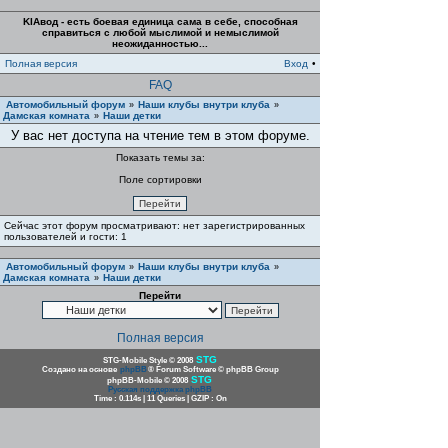
KIAвод - есть боевая единица сама в себе, способная
справиться с любой мыслимой и немыслимой
неожиданностью...
Полная версия
Вход
•
FAQ
Автомобильный форум
Наши клубы внутри клуба
»
»
Дамская комната
Наши детки
»
У вас нет доступа на чтение тем в этом форуме.
Показать темы за:
Поле сортировки
Сейчас этот форум просматривают: нет зарегистрированных
пользователей и гости: 1
Автомобильный форум
Наши клубы внутри клуба
»
»
Дамская комната
Наши детки
»
Перейти
Полная версия
STG
STG-Mobile Style © 2008
Создано на основе
phpBB
® Forum Software © phpBB Group
STG
phpBB-Mobile © 2008
Русская поддержка phpBB
Time : 0.114s | 11 Queries | GZIP : On