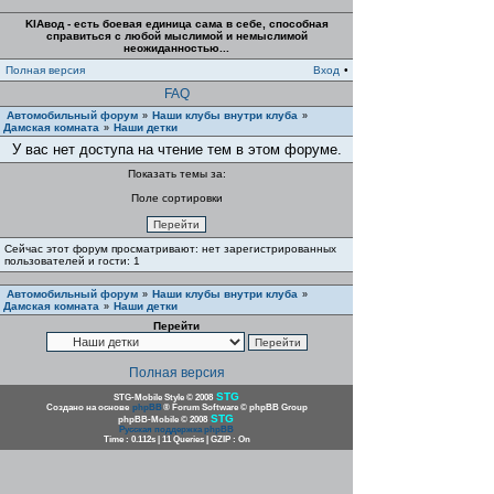
KIAвод - есть боевая единица сама в себе, способная
справиться с любой мыслимой и немыслимой
неожиданностью...
Полная версия
Вход
•
FAQ
Автомобильный форум
Наши клубы внутри клуба
»
»
Дамская комната
Наши детки
»
У вас нет доступа на чтение тем в этом форуме.
Показать темы за:
Поле сортировки
Сейчас этот форум просматривают: нет зарегистрированных
пользователей и гости: 1
Автомобильный форум
Наши клубы внутри клуба
»
»
Дамская комната
Наши детки
»
Перейти
Полная версия
STG
STG-Mobile Style © 2008
Создано на основе
phpBB
® Forum Software © phpBB Group
STG
phpBB-Mobile © 2008
Русская поддержка phpBB
Time : 0.112s | 11 Queries | GZIP : On