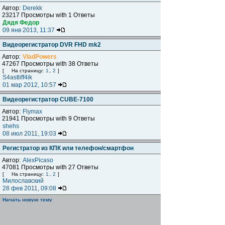
Автор:
Derekk
23217 Просмотры with 1 Ответы
Дядя Федор
09 янв 2013, 11:37
Видеорегистратор DVR FHD mk2
Автор:
VladPowers
47267 Просмотры with 38 Ответы
[
На страницу:
1
,
2
]
S4astliff4ik
01 мар 2012, 10:57
Видеорегистратор CUBE-7100
Автор:
Flymax
21941 Просмотры with 9 Ответы
shehs
08 июл 2011, 19:03
Регистратор из КПК или телефон/смартфон
Автор:
AlexPicaso
47081 Просмотры with 27 Ответы
[
На страницу:
1
,
2
]
Милославский
28 фев 2011, 09:08
Начать новую тему
Страница
1
из
1
[ Тем: 6 ]