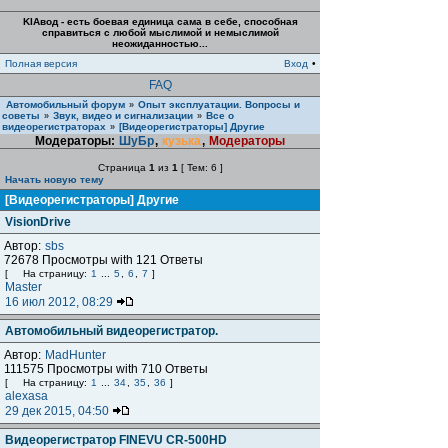
KIAвод - есть боевая единица сама в себе, способная
справиться с любой мыслимой и немыслимой
неожиданностью...
Полная версия
Вход
•
FAQ
Автомобильный форум
Опыт эксплуатации. Вопросы и
»
советы
Звук, видео и сигнализации
Все о
»
»
видеорегистраторах
[Видеорегистраторы] Другие
»
Модераторы:
ШуБр
,
кузька
,
Модераторы
Страница
1
из
1
[ Тем: 6 ]
Начать новую тему
[Видеорегистраторы] Другие
VisionDrive
Автор:
sbs
72678 Просмотры with 121 Ответы
[
На страницу:
1
...
5
,
6
,
7
]
Master
16 июл 2012, 08:29
Автомобильный видеорегистратор.
Автор:
MadHunter
111575 Просмотры with 710 Ответы
[
На страницу:
1
...
34
,
35
,
36
]
alexasa
29 дек 2015, 04:50
Видеорегистратор FINEVU CR-500HD