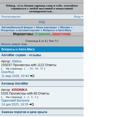
KIAвод - есть боевая единица сама в себе, способная
справиться с любой мыслимой и немыслимой
неожиданностью...
Полная версия
Вход
•
FAQ
Автомобильный форум
Наши партнеры
Москва
»
»
»
Техцентры и автомастерские
Вопросы к Авто-Мигу
»
Модераторы:
Стражник
,
Цератозавр
Страница
1
из
1
[ Тем: 5 ]
Начать новую тему
Вопросы к Авто-Мигу
АвтоМиг сервис - отзывы
Автор:
Afalina
155037 Просмотры with 1122 Ответы
[
На страницу:
1
...
55
,
56
,
57
]
ОлегRus
11 мар 2026, 20:44
Антикор АвтоМиг
Автор:
KRIONIKA
5335 Просмотры with 60 Ответы
[
На страницу:
1
,
2
,
3
,
4
]
Одинокий Валенок
14 дек 2025, 19:35
Замена порогов и арок крыла