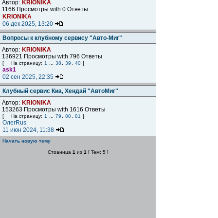
Автор:
KRIONIKA
1166 Просмотры with 0 Ответы
KRIONIKA
06 дек 2025, 13:20
Вопросы к клубному сервису "Авто-Миг"
Автор:
KRIONIKA
136921 Просмотры with 796 Ответы
[
На страницу:
1
...
38
,
39
,
40
]
ask1
02 сен 2025, 22:35
Клубный сервис Киа, Хендай "АвтоМиг"
Автор:
KRIONIKA
153263 Просмотры with 1616 Ответы
[
На страницу:
1
...
79
,
80
,
81
]
ОлегRus
11 июн 2024, 11:38
Начать новую тему
Страница
1
из
1
[ Тем: 5 ]
Показать темы за:
Поле сортировки
Сейчас этот форум просматривают: нет зарегистрированных