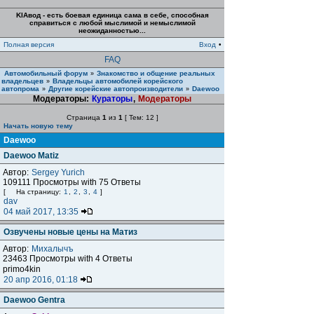
KIAвод - есть боевая единица сама в себе, способная
справиться с любой мыслимой и немыслимой
неожиданностью...
Полная версия
Вход
•
FAQ
Автомобильный форум
Знакомство и общение реальных
»
владельцев
Владельцы автомобилей корейского
»
автопрома
Другие корейские автопроизводители
Daewoo
»
»
Модераторы:
Кураторы
,
Модераторы
Страница
1
из
1
[ Тем: 12 ]
Начать новую тему
Daewoo
Daewoo Matiz
Автор:
Sergey Yurich
109111 Просмотры with 75 Ответы
[
На страницу:
1
,
2
,
3
,
4
]
dav
04 май 2017, 13:35
Озвучены новые цены на Матиз
Автор:
Михалычъ
23463 Просмотры with 4 Ответы
primo4kin
20 апр 2016, 01:18
Daewoo Gentra