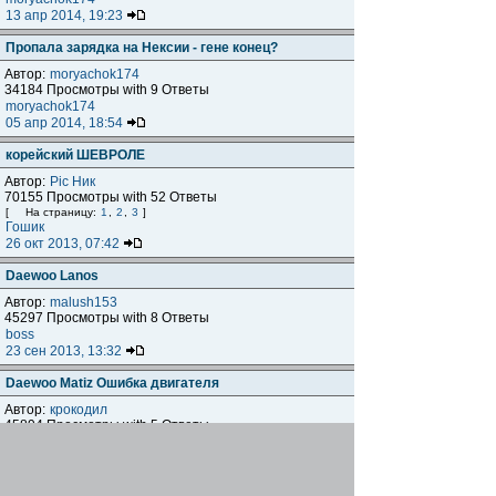
13 апр 2014, 19:23
Пропала зарядка на Нексии - гене конец?
Автор:
moryachok174
34184 Просмотры with 9 Ответы
moryachok174
05 апр 2014, 18:54
корейский ШЕВРОЛЕ
Автор:
Pic Ник
70155 Просмотры with 52 Ответы
[
На страницу:
1
,
2
,
3
]
Гошик
26 окт 2013, 07:42
Daewoo Lanos
Автор:
malush153
45297 Просмотры with 8 Ответы
boss
23 сен 2013, 13:32
Daewoo Matiz Ошибка двигателя
Автор:
крокодил
45894 Просмотры with 5 Ответы
Вадим на красной
24 фев 2012, 22:34
Daewoo это не только Matiz. Есть авто и