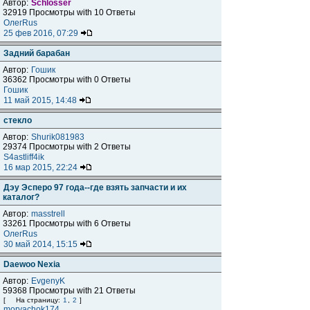
Автор:
Schlosser
32919 Просмотры with 10 Ответы
ОлегRus
25 фев 2016, 07:29
Задний барабан
Автор:
Гошик
36362 Просмотры with 0 Ответы
Гошик
11 май 2015, 14:48
стекло
Автор:
Shurik081983
29374 Просмотры with 2 Ответы
S4astliff4ik
16 мар 2015, 22:24
Дэу Эсперо 97 года--где взять запчасти и их
каталог?
Автор:
masstrell
33261 Просмотры with 6 Ответы
ОлегRus
30 май 2014, 15:15
Daewoo Nexia
Автор:
EvgenyK
59368 Просмотры with 21 Ответы
[
На страницу:
1
,
2
]
moryachok174