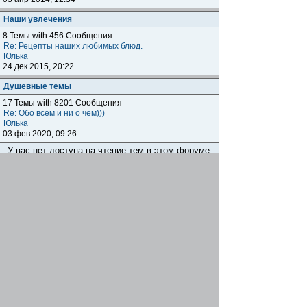
Наши увлечения
8 Темы with 456 Сообщения
Re: Рецепты наших любимых блюд.
Юлька
24 дек 2015, 20:22
Душевные темы
17 Темы with 8201 Сообщения
Re: Обо всем и ни о чем)))
Юлька
03 фев 2020, 09:26
У вас нет доступа на чтение тем в этом форуме.
Показать темы за:
Поле сортировки
Сейчас этот форум просматривают: нет зарегистрированных
пользователей и гости: 1
Автомобильный форум
Наши клубы внутри клуба
»
»
Дамская комната
Перейти
Полная версия
STG
STG-Mobile Style © 2008