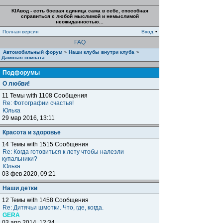
KIAвод - есть боевая единица сама в себе, способная
справиться с любой мыслимой и немыслимой
неожиданностью...
Полная версия
Вход
•
FAQ
Автомобильный форум
Наши клубы внутри клуба
»
»
Дамская комната
Подфорумы
О любви!
11 Темы with 1108 Сообщения
Re: Фотографии счастья!
Юлька
29 мар 2016, 13:11
Красота и здоровье
14 Темы with 1515 Сообщения
Re: Когда готовиться к лету чтобы налезли
купальники?
Юлька
03 фев 2020, 09:21
Наши детки
12 Темы with 1458 Сообщения
Re: Дитячьи шмотки. Что, где, когда.
GERA
03 апр 2014, 12:34