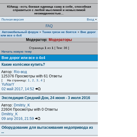
KIAвод - есть боевая единица сама в себе, способная
справиться с любой мыслимой и немыслимой
неожиданностью...
Полная версия
Вход
•
FAQ
Автомобильный форум
Танки грязи не боятся
Вне дорог
»
»
или все о 4x4
Модератор:
Модераторы
Страница
1
из
1
[ Тем: 36 ]
Начать новую тему
Вне дорог или все о 4x4
Какие колёсики купить?
Автор:
Rio-вод
125376 Просмотры with 61 Ответы
[
На страницу:
1
,
2
,
3
,
4
]
YuNarY
02 май 2017, 14:52
Экспедиция Средний Дон, 24 июня - 3 июля 2016
Автор:
Dmitriy_K
22604 Просмотры with 0 Ответы
Dmitriy_K
09 апр 2016, 21:59
Оборудование для вытаскивания недопривода из
...