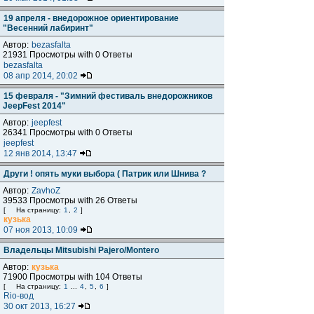
19 апреля - внедорожное ориентирование
"Весенний лабиринт"
Автор:
bezasfalta
21931 Просмотры with 0 Ответы
bezasfalta
08 апр 2014, 20:02
15 февраля - "Зимний фестиваль внедорожников
JeepFest 2014"
Автор:
jeepfest
26341 Просмотры with 0 Ответы
jeepfest
12 янв 2014, 13:47
Други ! опять муки выбора ( Патрик или Шнива ?
Автор:
ZavhoZ
39533 Просмотры with 26 Ответы
[
На страницу:
1
,
2
]
кузька
07 ноя 2013, 10:09
Владельцы Mitsubishi Pajero/Montero
Автор:
кузька
71900 Просмотры with 104 Ответы
[
На страницу:
1
...
4
,
5
,
6
]
Rio-вод
30 окт 2013, 16:27