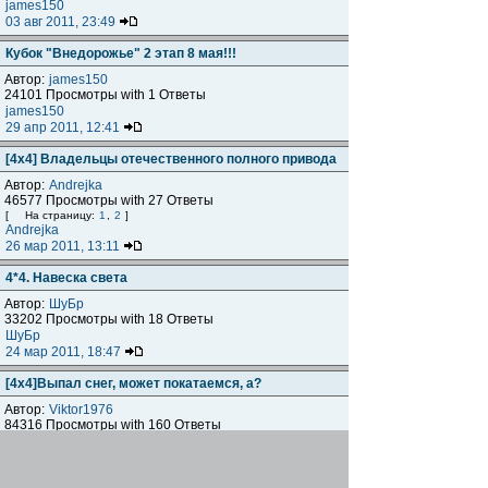
james150
03 авг 2011, 23:49
Кубок "Внедорожье" 2 этап 8 мая!!!
Автор:
james150
24101 Просмотры with 1 Ответы
james150
29 апр 2011, 12:41
[4x4] Владельцы отечественного полного привода
Автор:
Andrejka
46577 Просмотры with 27 Ответы
[
На страницу:
1
,
2
]
Andrejka
26 мар 2011, 13:11
4*4. Навеска света
Автор:
ШуБр
33202 Просмотры with 18 Ответы
ШуБр
24 мар 2011, 18:47
[4х4]Выпал снег, может покатаемся, а?
Автор:
Viktor1976
84316 Просмотры with 160 Ответы
[
На страницу:
1
...
7
,
8
,
9
]
Rainbow
13 мар 2011, 11:00