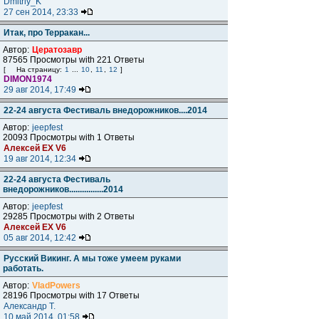
Dmitriy_K
27 сен 2014, 23:33
Итак, про Терракан...
Автор:
Цератозавр
87565 Просмотры with 221 Ответы
[
На страницу:
1
...
10
,
11
,
12
]
DIMON1974
29 авг 2014, 17:49
22-24 августа Фестиваль внедорожников....2014
Автор:
jeepfest
20093 Просмотры with 1 Ответы
Алексей ЕХ V6
19 авг 2014, 12:34
22-24 августа Фестиваль
внедорожников................2014
Автор:
jeepfest
29285 Просмотры with 2 Ответы
Алексей ЕХ V6
05 авг 2014, 12:42
Русский Викинг. А мы тоже умеем руками
работать.
Автор:
VladPowers
28196 Просмотры with 17 Ответы
Александр Т.
10 май 2014, 01:58