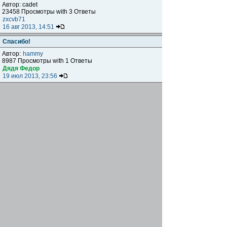
Автор: cadet
23458 Просмотры with 3 Ответы
zxcvb71
16 авг 2013, 14:51
Спасибо!
Автор:
hammy
8987 Просмотры with 1 Ответы
Дядя Федор
19 июл 2013, 23:56
не согласованная реклама это что за бред?
Автор:
Muzika
10118 Просмотры with 6 Ответы
Bang
20 июн 2013, 00:28
Куда исчезли сообщения.
Автор:
Лёнька
13606 Просмотры with 14 Ответы
hammy
03 июн 2013, 10:32
Прошу объяснить за что выдано предупреждение!
Автор:
hammy
29470 Просмотры with 7 Ответы
Bang
16 мар 2013, 19:54