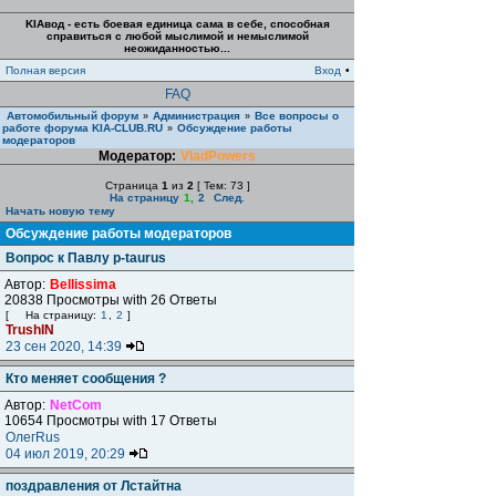
KIAвод - есть боевая единица сама в себе, способная
справиться с любой мыслимой и немыслимой
неожиданностью...
Полная версия
Вход
•
FAQ
Автомобильный форум
Администрация
Все вопросы о
»
»
работе форума KIA-CLUB.RU
Обсуждение работы
»
модераторов
Модератор:
VladPowers
Страница
1
из
2
[ Тем: 73 ]
На страницу
1
,
2
След.
Начать новую тему
Обсуждение работы модераторов
Вопрос к Павлу p-taurus
Автор:
Bellissima
20838 Просмотры with 26 Ответы
[
На страницу:
1
,
2
]
TrushIN
23 сен 2020, 14:39
Кто меняет сообщения ?
Автор:
NetCom
10654 Просмотры with 17 Ответы
ОлегRus
04 июл 2019, 20:29
поздравления от Лстайтна