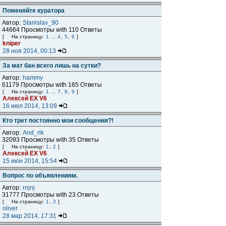
Поменяйте куратора
Автор:
Stanislav_90
44664 Просмотры with 110 Ответы
[
На страницу:
1
...
4
,
5
,
6
]
kniper
28 ноя 2014, 00:13
За мат бан всего лишь на сутки?
Автор:
hammy
61179 Просмотры with 165 Ответы
[
На страницу:
1
...
7
,
8
,
9
]
Алексей ЕХ V6
16 июл 2014, 13:09
Кто трет постоянно мои сообщения?!
Автор:
And_rik
32093 Просмотры with 35 Ответы
[
На страницу:
1
,
2
]
Алексей ЕХ V6
15 июн 2014, 15:54
Вопрос по объявлениям.
Автор:
rnjnj
31777 Просмотры with 23 Ответы
[
На страницу:
1
,
2
]
oliver
28 мар 2014, 17:31