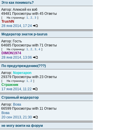
Это как понимать?
Автор: Алексей ех вэ6
49481 Просмотры with 45 Ответы
[
На страницу:
1
,
2
,
3
]
TrushIN
28 янв 2014, 17:24
Модератор знаток p-taurus
Автор: Гость
64685 Просмотры with 71 Ответы
[
На страницу:
1
,
2
,
3
,
4
]
DIMON1974
28 янв 2014, 13:06
По предупреждению(???)
Автор:
Noperapon
29379 Просмотры with 23 Ответы
[
На страницу:
1
,
2
]
Стражник
17 янв 2014, 11:22
Странный модератор
Автор:
Вова
66599 Просмотры with 11 Ответы
Вова
20 сен 2013, 21:30
не могу воити на форум