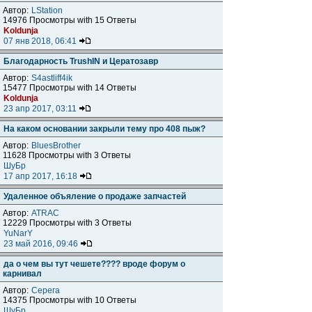
Автор:
LStation
14976 Просмотры with 15 Ответы
Koldunja
07 янв 2018, 06:41
Благодарность TrushIN и Цератозавр
Автор:
S4astliff4ik
15477 Просмотры with 14 Ответы
Koldunja
23 апр 2017, 03:11
На каком основании закрыли тему про 408 пыж?
Автор:
BluesBrother
11628 Просмотры with 3 Ответы
ШуБр
17 апр 2017, 16:18
Удаленное объяление о продаже запчастей
Автор:
ATRAC
12229 Просмотры with 3 Ответы
YuNarY
23 май 2016, 09:46
да о чем вы тут чешете???? вроде форум о
карнивал
Автор:
Серега
14375 Просмотры with 10 Ответы
ШуБр