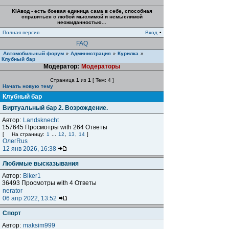
KIAвод - есть боевая единица сама в себе, способная
справиться с любой мыслимой и немыслимой
неожиданностью...
Полная версия
Вход
•
FAQ
Автомобильный форум
Администрация
Курилка
»
»
»
Клубный бар
Модератор:
Модераторы
Страница
1
из
1
[ Тем: 4 ]
Начать новую тему
Клубный бар
Виртуальный бар 2. Возрождение.
Автор:
Landsknecht
157645 Просмотры with 264 Ответы
[
На страницу:
1
...
12
,
13
,
14
]
ОлегRus
12 янв 2026, 16:38
Любимые высказывания
Автор:
Biker1
36493 Просмотры with 4 Ответы
nerator
06 апр 2022, 13:52
Спорт
Автор:
maksim999