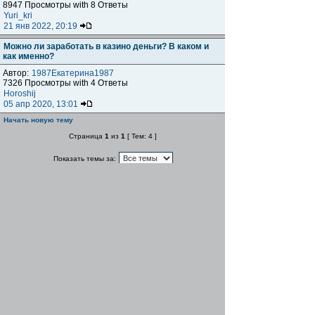
8947 Просмотры with 8 Ответы
Yuri_kri
21 янв 2022, 20:19
Можно ли заработать в казино деньги? В каком и
как именно?
Автор:
1987Екатерина1987
7326 Просмотры with 4 Ответы
Horoshij
05 апр 2020, 13:01
Начать новую тему
Страница
1
из
1
[ Тем: 4 ]
Показать темы за:
Поле сортировки
Сейчас этот форум просматривают: нет зарегистрированных
пользователей и гости: 1
Автомобильный форум
Администрация
Курилка
»
»
»
Клубный бар
Перейти
Полная версия