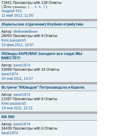
72841 Просмотры with 138 Ответы
[
На страницу:
1
...
5
,
6
,
7
]
Андрей 415
11 май 2012, 11:50
{Карельское отделение} Клубная атрибутика
Автор:
Вяйнямёйнен
28093 Просмотры with 9 Ответы
Kimi passat-b5
19 фев 2011, 16:07
RIОводы КАРЕЛИИ! Заходите все сюда! МЫ
ВМЕСТЕ!!!
Автор:
karel1974
33099 Просмотры with 16 Ответы
karel1974
20 янв 2011, 14:57
Встречи "RIОводов" Петрозаводска и Карели.
Автор:
karel1974
21097 Просмотры with 8 Ответы
Kimi passat-b5
19 янв 2011, 22:11
КIА RIО
Автор:
karel1974
34439 Просмотры with 0 Ответы
karel1974