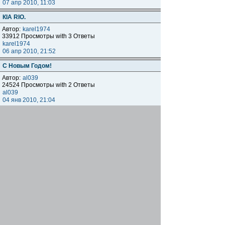
07 апр 2010, 11:03
КIА RIО.
Автор:
karel1974
33912 Просмотры with 3 Ответы
karel1974
06 апр 2010, 21:52
С Новым Годом!
Автор:
al039
24524 Просмотры with 2 Ответы
al039
04 янв 2010, 21:04
{Карельское отделение} Поздравления
Автор:
Вяйнямёйнен
26693 Просмотры with 4 Ответы
Карел 10
03 янв 2010, 15:18
Начать новую тему
Страница
1
из
1
[ Тем: 10 ]
Показать темы за:
Поле сортировки