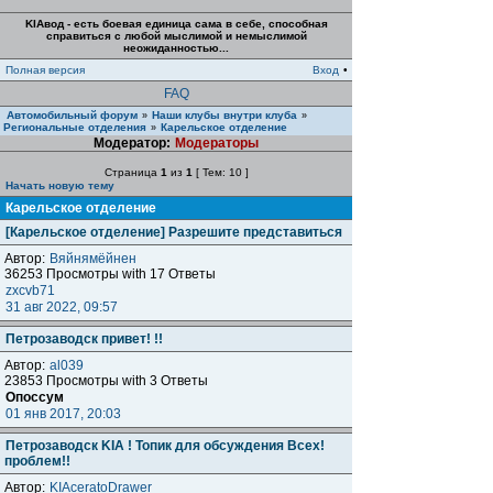
KIAвод - есть боевая единица сама в себе, способная
справиться с любой мыслимой и немыслимой
неожиданностью...
Полная версия
Вход
•
FAQ
Автомобильный форум
Наши клубы внутри клуба
»
»
Региональные отделения
Карельское отделение
»
Модератор:
Модераторы
Страница
1
из
1
[ Тем: 10 ]
Начать новую тему
Карельское отделение
[Карельское отделение] Разрешите представиться
Автор:
Вяйнямёйнен
36253 Просмотры with 17 Ответы
zxcvb71
31 авг 2022, 09:57
Петрозаводск привет! !!
Автор:
al039
23853 Просмотры with 3 Ответы
Опоссум
01 янв 2017, 20:03
Петрозаводск KIA ! Топик для обсуждения Всех!
проблем!!
Автор:
KIAceratoDrawer