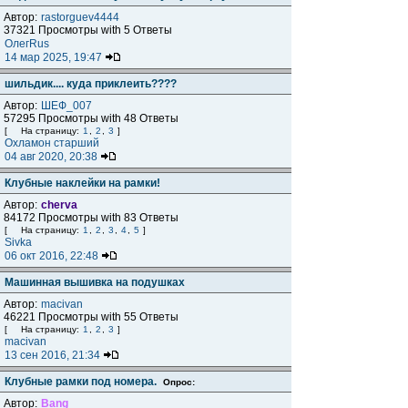
Автор:
rastorguev4444
37321 Просмотры with 5 Ответы
ОлегRus
14 мар 2025, 19:47
шильдик.... куда приклеить????
Автор:
ШЕФ_007
57295 Просмотры with 48 Ответы
[
На страницу:
1
,
2
,
3
]
Охламон старший
04 авг 2020, 20:38
Клубные наклейки на рамки!
Автор:
cherva
84172 Просмотры with 83 Ответы
[
На страницу:
1
,
2
,
3
,
4
,
5
]
Sivka
06 окт 2016, 22:48
Машинная вышивка на подушках
Автор:
macivan
46221 Просмотры with 55 Ответы
[
На страницу:
1
,
2
,
3
]
macivan
13 сен 2016, 21:34
Клубные рамки под номера.
Опрос:
Автор:
Bang