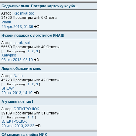
Беда-пичалька. Потерял карточку клуба...
Автор:
KroshkaRoo
14866 Просмотры with 6 Ответы
VladK
25 дек 2013, 01:36
Нужен подарок с логотипом КИА!!!
Автор:
surok_spit
56550 Просмотры with 40 Ответы
[
На страницу:
1
,
2
,
3
]
Ханурик
03 окт 2013, 08:10
Люди, обьясните мне.
Автор:
Naha
45723 Просмотры with 42 Ответы
[
На страницу:
1
,
2
,
3
]
SHEW4
29 авг 2013, 14:10
А у меня вот так !
Автор:
ЭЛЕКТРОШОК
39189 Просмотры with 31 Ответы
[
На страницу:
1
,
2
]
ЭЛЕКТРОШОК
20 июн 2013, 22:22
Объемная наклейка-НИК