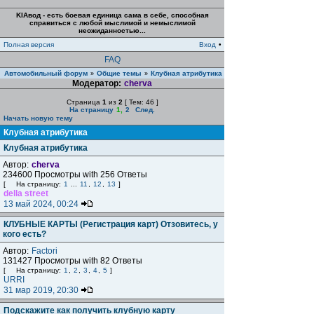
KIAвод - есть боевая единица сама в себе, способная
справиться с любой мыслимой и немыслимой
неожиданностью...
Полная версия
Вход
•
FAQ
Автомобильный форум
Общие темы
Клубная атрибутика
»
»
Модератор:
cherva
Страница
1
из
2
[ Тем: 46 ]
На страницу
1
,
2
След.
Начать новую тему
Клубная атрибутика
Клубная атрибутика
Автор:
cherva
234600 Просмотры with 256 Ответы
[
На страницу:
1
...
11
,
12
,
13
]
della street
13 май 2024, 00:24
КЛУБНЫЕ КАРТЫ (Регистрация карт) Отзовитесь, у
кого есть?
Автор:
Factori
131427 Просмотры with 82 Ответы
[
На страницу:
1
,
2
,
3
,
4
,
5
]
URRI
31 мар 2019, 20:30
Подскажите как получить клубную карту