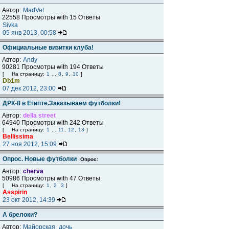
Автор:
MadVet
22558 Просмотры with 15 Ответы
Sivka
05 янв 2013, 00:58
Официальные визитки клуба!
Автор:
Andy
90281 Просмотры with 194 Ответы
[
На страницу:
1
...
8
,
9
,
10
]
Db1m
07 дек 2012, 23:00
ДРК-8 в Египте.Заказываем футболки!
Автор:
della street
64940 Просмотры with 242 Ответы
[
На страницу:
1
...
11
,
12
,
13
]
Bellissima
27 ноя 2012, 15:09
Опрос. Новые футболки
Опрос:
Автор:
cherva
50986 Просмотры with 47 Ответы
[
На страницу:
1
,
2
,
3
]
Asspirin
23 окт 2012, 14:39
А брелоки?
Автор:
Майорская_дочь