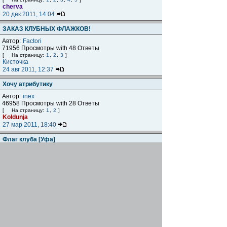
cherva
20 дек 2011, 14:04
ЗАКАЗ КЛУБНЫХ ФЛАЖКОВ!
Автор:
Factori
71956 Просмотры with 48 Ответы
[
На страницу:
1
,
2
,
3
]
Кисточка
24 авг 2011, 12:37
Хочу атрибутику
Автор:
inex
46958 Просмотры with 28 Ответы
[
На страницу:
1
,
2
]
Koldunja
27 мар 2011, 18:40
Флаг клуба [Уфа]
Автор:
ping2003
25797 Просмотры with 4 Ответы
VladPowers
08 ноя 2010, 12:59
Вопрос по карте и атрубитике
Автор:
Kvaker
28139 Просмотры with 2 Ответы
Kvaker
02 ноя 2010, 18:43