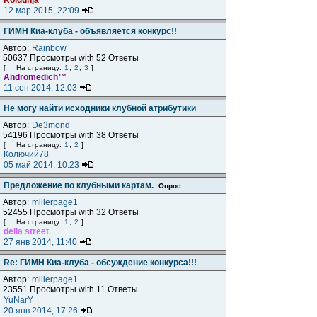
Koldunja
12 мар 2015, 22:09
ГИМН Киа-клуба - объявляется конкурс!!
Автор:
Rainbow
50637 Просмотры with 52 Ответы
[
На страницу:
1
,
2
,
3
]
Andromedich™
11 сен 2014, 12:03
Не могу найти исходники клубной атрибутики
Автор:
De3mond
54196 Просмотры with 38 Ответы
[
На страницу:
1
,
2
]
Колючий78
05 май 2014, 10:23
Предложение по клубными картам.
Опрос:
Автор:
millerpage1
52455 Просмотры with 32 Ответы
[
На страницу:
1
,
2
]
della street
27 янв 2014, 11:40
Re: ГИМН Киа-клуба - обсуждение конкурса!!!
Автор:
millerpage1
23551 Просмотры with 11 Ответы
YuNarY
20 янв 2014, 17:26