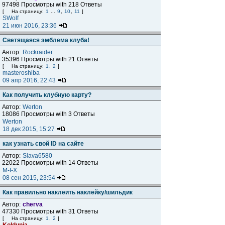
97498 Просмотры with 218 Ответы
[
На страницу:
1
...
9
,
10
,
11
]
SWolf
21 июн 2016, 23:36
Светящаяся эмблема клуба!
Автор:
Rockraider
35396 Просмотры with 21 Ответы
[
На страницу:
1
,
2
]
masteroshiba
09 апр 2016, 22:43
Как получить клубную карту?
Автор:
Werton
18086 Просмотры with 3 Ответы
Werton
18 дек 2015, 15:27
как узнать свой ID на сайте
Автор:
Slava6580
22022 Просмотры with 14 Ответы
M-I-X
08 сен 2015, 23:54
Как правильно наклеить наклейку/шильдик
Автор:
cherva
47330 Просмотры with 31 Ответы
[
На страницу:
1
,
2
]