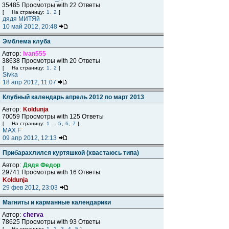
35485 Просмотры with 22 Ответы
[
На страницу:
1
,
2
]
дядя МИТЯй
10 май 2012, 20:48
Эмблема клуба
Автор:
Ivan555
38638 Просмотры with 20 Ответы
[
На страницу:
1
,
2
]
Sivka
18 апр 2012, 11:07
Клубный календарь апрель 2012 по март 2013
Автор:
Koldunja
70059 Просмотры with 125 Ответы
[
На страницу:
1
...
5
,
6
,
7
]
MAX F
09 апр 2012, 12:13
Прибарахлился куртяшкой (хвастаюсь типа)
Автор:
Дядя Федор
29741 Просмотры with 16 Ответы
Koldunja
29 фев 2012, 23:03
Магниты и карманные календарики
Автор:
cherva
78625 Просмотры with 93 Ответы
[
На страницу:
1
,
2
,
3
,
4
,
5
]