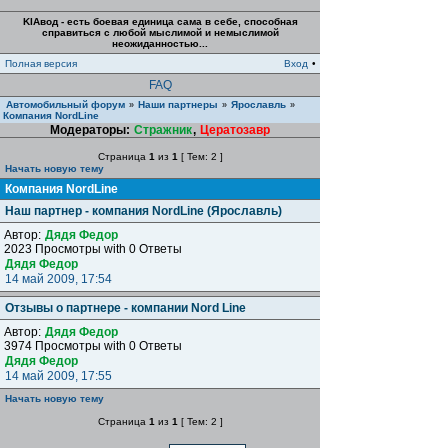
KIAвод - есть боевая единица сама в себе, способная
справиться с любой мыслимой и немыслимой
неожиданностью...
Полная версия
Вход
•
FAQ
Автомобильный форум
Наши партнеры
Ярославль
»
»
»
Компания NordLine
Модераторы:
Стражник
,
Цератозавр
Страница
1
из
1
[ Тем: 2 ]
Начать новую тему
Компания NordLine
Наш партнер - компания NordLine (Ярославль)
Автор:
Дядя Федор
2023 Просмотры with 0 Ответы
Дядя Федор
14 май 2009, 17:54
Отзывы о партнере - компании Nord Line
Автор:
Дядя Федор
3974 Просмотры with 0 Ответы
Дядя Федор
14 май 2009, 17:55
Начать новую тему
Страница
1
из
1
[ Тем: 2 ]