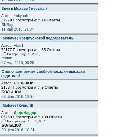
Звук в Мохаве ( музыка )
Автор:
Yakybuk
37979 Просмотры with 14 Ответы
SNSay
11 май 2016, 21:34
[Mohave] Предпусковой подогреватель.
Автор:
Vlad1
72177 Просмотры with 55 Ответы
[
На страницу:
1
,
2
,
3
]
remun
27 мар 2016, 00:25
Отключаем режим удобной посадки-высадки
водителя!
Автор:
БОЛЬШОЙ
21584 Просмотры with 9 Ответы
БОЛЬШОЙ
03 фев 2016, 12:32
[Mohave] Купил!!!
Автор:
Дядя Федор
85258 Просмотры with 139 Ответы
[
На страницу:
1
...
5
,
6
,
7
]
БОЛЬШОЙ
03 фев 2016, 10:21