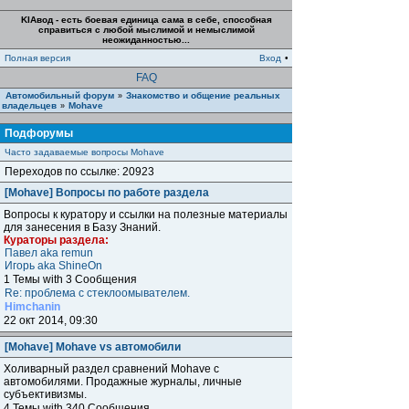
KIAвод - есть боевая единица сама в себе, способная
справиться с любой мыслимой и немыслимой
неожиданностью...
Полная версия
Вход
•
FAQ
Автомобильный форум
Знакомство и общение реальных
»
владельцев
Mohave
»
Подфорумы
Часто задаваемые вопросы Mohave
Переходов по ссылке: 20923
[Mohave] Вопросы по работе раздела
Вопросы к куратору и ссылки на полезные материалы
для занесения в Базу Знаний.
Кураторы раздела:
Павел aka remun
Игорь aka ShineOn
1 Темы with 3 Сообщения
Re: проблема с стеклоомывателем.
Himchanin
22 окт 2014, 09:30
[Mohave] Mohave vs автомобили
Холиварный раздел сравнений Mohave с
автомобилями. Продажные журналы, личные
субъективизмы.
4 Темы with 340 Сообщения