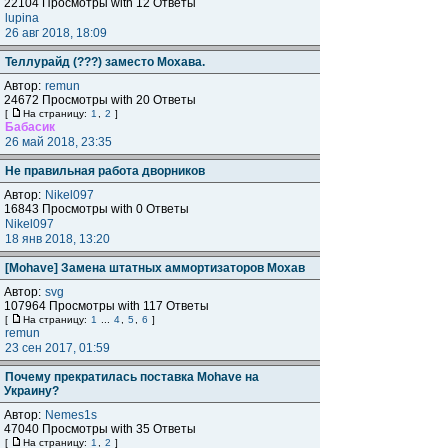
22104 Просмотры with 12 Ответы
lupina
26 авг 2018, 18:09
Теллурайд (???) заместо Мохава.
Автор:
remun
24672 Просмотры with 20 Ответы
[
На страницу:
1
,
2
]
Бабасик
26 май 2018, 23:35
Не правильная работа дворников
Автор:
Nikel097
16843 Просмотры with 0 Ответы
Nikel097
18 янв 2018, 13:20
[Mohave] Замена штатных аммортизаторов Мохав
Автор:
svg
107964 Просмотры with 117 Ответы
[
На страницу:
1
...
4
,
5
,
6
]
remun
23 сен 2017, 01:59
Почему прекратилась поставка Mohave на
Украину?
Автор:
Nemes1s
47040 Просмотры with 35 Ответы
[
На страницу:
1
,
2
]