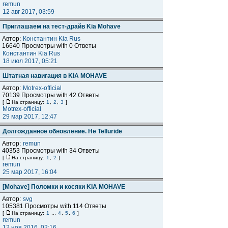
remun
12 авг 2017, 03:59
Приглашаем на тест-драйв Kia Mohave
Автор:
Константин Kia Rus
16640 Просмотры with 0 Ответы
Константин Kia Rus
18 июл 2017, 05:21
Штатная навигация в KIA MOHAVE
Автор:
Motrex-official
70139 Просмотры with 42 Ответы
[
На страницу:
1
,
2
,
3
]
Motrex-official
29 мар 2017, 12:47
Долгожданное обновление. Не Telluride
Автор:
remun
40353 Просмотры with 34 Ответы
[
На страницу:
1
,
2
]
remun
25 мар 2017, 16:04
[Mohave] Поломки и косяки KIA MOHAVE
Автор:
svg
105381 Просмотры with 114 Ответы
[
На страницу:
1
...
4
,
5
,
6
]
remun
12 ноя 2016, 02:16