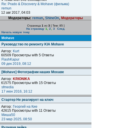
Re: Prado & Discovery & Mohave (фильма)
remun
12 авг 2017, 04:03
Модераторы:
remun
,
ShineOn
,
Модераторы
Страница
1
из
3
[ Тем: 85 ]
На страницу
1
,
2
,
3
След.
Начать новую тему
Mohave
Руководство по ремонту KIA Mohave
Автор:
Kurt
60509 Просмотры with 5 Ответы
FlashKapur
09 дек 2019, 08:12
[Mohave] Фотографии наших Мохаве
Автор:
KRIONIKA
61575 Просмотры with 15 Ответы
sfmedia
17 июн 2016, 16:12
Стартер Не реагирует на ключ
Автор:
Георгий на Кие
42615 Просмотры with 11 Ответы
Миша50
23 мар 2025, 08:50
Рулевая рейка