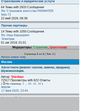
Страхование и юридические услуги
64 Темы with 2933 Сообщения
Re: Cтраховое агентство FARWATER
leks-71
22 май 2026, 08:38
Прочие партнеры
14 Темы with 1050 Сообщения
Re: Наш Каршеринг
Электрик
01 авг 2018, 01:01
Модераторы:
Стражник
,
Цератозавр
Страница
1
из
1
[ Тем: 3 ]
Начать новую тему
Москва
Автостекло (ремонт сколов, замена, продажа).
Шумоизоляция.
Автор:
Shenbao
72517 Просмотры with 822 Ответы
[
На страницу:
1
...
40
,
41
,
42
]
морэм
17 фев 2025, 23:44
Фаворит Мафия
Автор:
Роман (FM)
2752 Просмотры with 11 Ответы