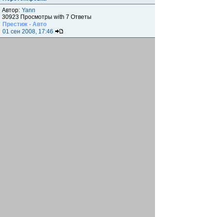
Автор:
Yann
30923 Просмотры with 7 Ответы
Престиж - Авто
01 сен 2008, 17:46
[отчет] Престиж-Авто (тонировка Llumar 15%)
Автор:
Flymax
35100 Просмотры with 24 Ответы
[
На страницу:
1
,
2
]
Престиж - Авто
28 авг 2008, 14:50
Предложение по автокосметике — НАНО
технологии
Автор:
Престиж - Авто
33781 Просмотры with 8 Ответы
Престиж - Авто
21 май 2008, 20:01
Начать новую тему
Страница
1
из
1
[ Тем: 14 ]
Показать темы за:
Поле сортировки