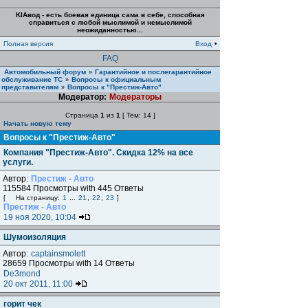
KIAвод - есть боевая единица сама в себе, способная
справиться с любой мыслимой и немыслимой
неожиданностью...
Полная версия
Вход
•
FAQ
Автомобильный форум
Гарантийное и послегарантийное
»
обслуживание ТС
Вопросы к официальным
»
представителям
Вопросы к "Престиж-Авто"
»
Модератор:
Модераторы
Страница
1
из
1
[ Тем: 14 ]
Начать новую тему
Вопросы к "Престиж-Авто"
Компания "Престиж-Авто". Cкидка 12% на все
услуги.
Автор:
Престиж - Авто
115584 Просмотры with 445 Ответы
[
На страницу:
1
...
21
,
22
,
23
]
Престиж - Авто
19 ноя 2020, 10:04
Шумоизоляция
Автор:
captainsmolett
28659 Просмотры with 14 Ответы
De3mond
20 окт 2011, 11:00
горит чек