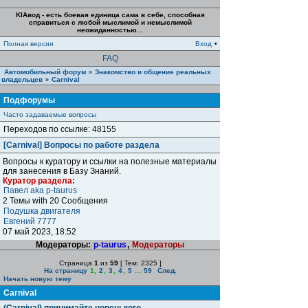
KIAвод - есть боевая единица сама в себе, способная
справиться с любой мыслимой и немыслимой
неожиданностью...
Полная версия
Вход
•
FAQ
Автомобильный форум
Знакомство и общение реальных
»
владельцев
Carnival
»
Подфорумы
Часто задаваемые вопросы
Переходов по ссылке: 48155
[Carnival] Вопросы по работе раздела
Вопросы к куратору и ссылки на полезные материалы
для занесения в Базу Знаний.
Куратор раздела:
Павел aka p-taurus
2 Темы with 20 Сообщения
Подушка двигателя
Евгений 7777
07 май 2023, 18:52
Модераторы:
p-taurus
,
Модераторы
Страница
1
из
59
[ Тем: 2325 ]
На страницу
1
,
2
,
3
,
4
,
5
...
59
След.
Начать новую тему
Carnival