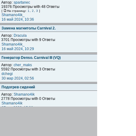
Автор:
spartanec
19376 Просмотры with 48 Ответы
[
На страницу:
1
,
2
,
3
]
Shamano4ik_
16 май 2024, 10:36
Замена магнитолы Carnival 2.
Автор:
Dracula
3701 Просмотры with 9 Ответы
Shamano4ik_
16 май 2024, 10:29
Генератор Denso. Carnival III (VQ)
Автор:
cher_maks
5592 Просмотры with 3 Ответы
dchegi
30 мар 2024, 02:56
Подогрев сидений
Автор:
Shamano4ik
2778 Просмотры with 0 Ответы
Shamano4ik
07 дек 2023, 15:26
Подушка двигателя
Автор:
Евгений 7777
4537 Просмотры with 1 Ответы
Shamano4ik