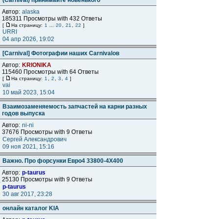
(Carnival) принимайте новенького
Автор:
alaska
185311 Просмотры with 432 Ответы
[
На страницу:
1
...
20
,
21
,
22
]
URRI
04 апр 2026, 19:02
[Carnival] Фотографии наших Carnivaloв
Автор:
KRIONIKA
115460 Просмотры with 64 Ответы
[
На страницу:
1
,
2
,
3
,
4
]
vai
10 май 2023, 15:04
Взаимозаменяемость запчастей на карни разных
годов выпуска
Автор:
ni-ni
37676 Просмотры with 9 Ответы
Сергей Александрович
09 ноя 2021, 15:16
Важно. Про форсунки Евро4 33800-4X400
Автор:
p-taurus
25130 Просмотры with 9 Ответы
p-taurus
30 авг 2017, 23:28
онлайн каталог KIA