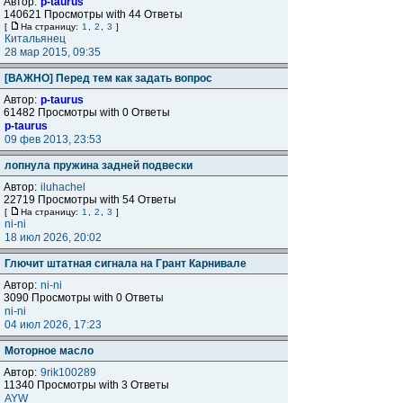
Автор:
p-taurus
140621 Просмотры with 44 Ответы
[
На страницу:
1
,
2
,
3
]
Китальянец
28 мар 2015, 09:35
[ВАЖНО] Перед тем как задать вопрос
Автор:
p-taurus
61482 Просмотры with 0 Ответы
p-taurus
09 фев 2013, 23:53
лопнула пружина задней подвески
Автор:
iluhachel
22719 Просмотры with 54 Ответы
[
На страницу:
1
,
2
,
3
]
ni-ni
18 июл 2026, 20:02
Глючит штатная сигнала на Грант Карнивале
Автор:
ni-ni
3090 Просмотры with 0 Ответы
ni-ni
04 июл 2026, 17:23
Моторное масло
Автор:
9rik100289
11340 Просмотры with 3 Ответы
AYW