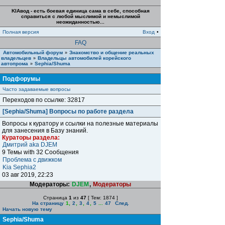
KIAвод - есть боевая единица сама в себе, способная
справиться с любой мыслимой и немыслимой
неожиданностью...
Полная версия
Вход
•
FAQ
Автомобильный форум
Знакомство и общение реальных
»
владельцев
Владельцы автомобилей корейского
»
автопрома
Sephia/Shuma
»
Подфорумы
Часто задаваемые вопросы
Переходов по ссылке: 32817
[Sephia/Shuma] Вопросы по работе раздела
Вопросы к куратору и ссылки на полезные материалы
для занесения в Базу знаний.
Кураторы раздела:
Дмитрий aka DJEM
9 Темы with 32 Сообщения
Проблема с движком
Kia Sephia2
03 авг 2019, 22:23
Модераторы:
DJEM
,
Модераторы
Страница
1
из
47
[ Тем: 1874 ]
На страницу
1
,
2
,
3
,
4
,
5
...
47
След.
Начать новую тему
Sephia/Shuma