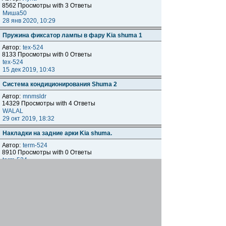
8562 Просмотры with 3 Ответы
Миша50
28 янв 2020, 10:29
Пружина фиксатор лампы в фару Kia shuma 1
Автор:
tex-524
8133 Просмотры with 0 Ответы
tex-524
15 дек 2019, 10:43
Система кондиционирования Shuma 2
Автор:
mnmsldr
14329 Просмотры with 4 Ответы
WALAL
29 окт 2019, 18:32
Накладки на задние арки Kia shuma.
Автор:
term-524
8910 Просмотры with 0 Ответы
term-524
19 сен 2019, 17:28
KIA SHUMA 1 1.8 110лс ремень гур
Автор:
term-524
7441 Просмотры with 1 Ответы
term-524
15 сен 2019, 22:29