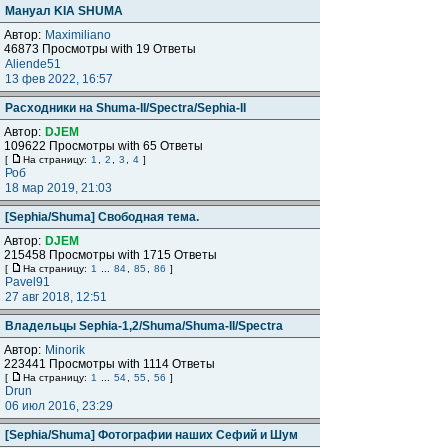
Мануал KIA SHUMA
Автор:
Maximiliano
46873 Просмотры with 19 Ответы
Aliende51
13 фев 2022, 16:57
Расходники на Shuma-II/Spectra/Sephia-II
Автор:
DJEM
109622 Просмотры with 65 Ответы
[
На страницу:
1
,
2
,
3
,
4
]
Роб
18 мар 2019, 21:03
[Sephia/Shuma] Свободная тема.
Автор:
DJEM
215458 Просмотры with 1715 Ответы
[
На страницу:
1
...
84
,
85
,
86
]
Pavel91
27 авг 2018, 12:51
Владельцы Sephia-1,2/Shuma/Shuma-II/Spectra
Автор:
Minorik
223441 Просмотры with 1114 Ответы
[
На страницу:
1
...
54
,
55
,
56
]
Drun
06 июл 2016, 23:29
[Sephia/Shuma] Фотографии наших Сефий и Шум