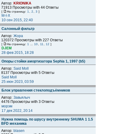
Автор:
KRIONIKA
71913 Просмотры with 44 Ответы
[
На страницу:
1
,
2
,
3
]
M-I-X
10 сен 2015, 22:40
Салонный фильтр
Автор:
Жора
120372 Просмотры with 227 Ответы
[
На страницу:
1
...
10
,
11
,
12
]
DJEM
28 фев 2015, 18:28
Опоры стойки амортизатора Sephia 1, 1997 (b5)
Автор:
Said Moll
8137 Просмотры with 5 Ответы
Said Moll
25 июн 2023, 03:59
Блок управления стеклоподъёмников
Автор:
Завьялыч
4476 Просмотры with 3 Ответы
морэм
17 дек 2022, 20:14
Нужна помощь по шрусу внутреннему SHUMA 1 1.5
BFD механика
Автор:
blasen