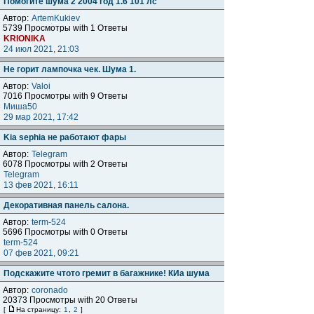
Помогите шума 2 2004 год 1.6 101 лс
Автор:
ArtemKukiev
5739 Просмотры with 1 Ответы
KRIONIKA
24 июл 2021, 21:03
Не горит лампочка чек. Шума 1.
Автор:
Valoi
7016 Просмотры with 9 Ответы
Миша50
29 мар 2021, 17:42
Kia sephia не работают фары
Автор:
Telegram
6078 Просмотры with 2 Ответы
Telegram
13 фев 2021, 16:11
Декоративная панель салона.
Автор:
term-524
5696 Просмотры with 0 Ответы
term-524
07 фев 2021, 09:21
Подскажите чтото гремит в багажнике! КИа шума
Автор:
coronado
20373 Просмотры with 20 Ответы
[
На страницу:
1
,
2
]