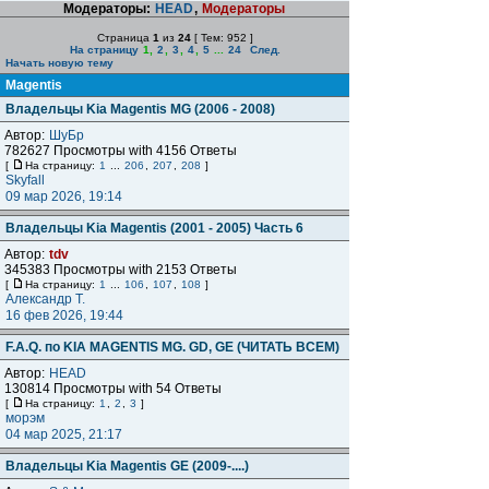
Модераторы:
HEAD
,
Модераторы
Страница
1
из
24
[ Тем: 952 ]
На страницу
1
,
2
,
3
,
4
,
5
...
24
След.
Начать новую тему
Magentis
Владельцы Kia Magentis MG (2006 - 2008)
Автор:
ШуБр
782627 Просмотры with 4156 Ответы
[
На страницу:
1
...
206
,
207
,
208
]
Skyfall
09 мар 2026, 19:14
Владельцы Kia Magentis (2001 - 2005) Часть 6
Автор:
tdv
345383 Просмотры with 2153 Ответы
[
На страницу:
1
...
106
,
107
,
108
]
Александр Т.
16 фев 2026, 19:44
F.A.Q. по KIA MAGENTIS MG. GD, GE (ЧИТАТЬ ВСЕМ)
Автор:
HEAD
130814 Просмотры with 54 Ответы
[
На страницу:
1
,
2
,
3
]
морэм
04 мар 2025, 21:17
Владельцы Kia Magentis GE (2009-....)