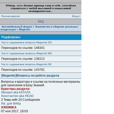
KIAвод - есть боевая единица сама в себе, способная
справиться с любой мыслимой и немыслимой
неожиданностью...
Полная версия
Вход
•
FAQ
Автомобильный форум
Знакомство и общение реальных
»
владельцев
Magentis
»
Подфорумы
Часто задаваемые вопросы Magentis GD
Переходов по ссылке: 148341
Часто задаваемые вопросы Magentis MG
Переходов по ссылке: 136212
Часто задаваемые вопросы Magentis GE
Переходов по ссылке: 143781
[Magentis]Вопросы по работе раздела
Вопросы к куратору и ссылки на полезные материалы
для занесения в Базу Знаний.
Кураторы раздела:
Михаил aka КАТАЛА
Константин aka HEAD
3 Темы with 20 Сообщения
Re: для ФАКа
KRIONIKA
07 ноя 2017, 18:03