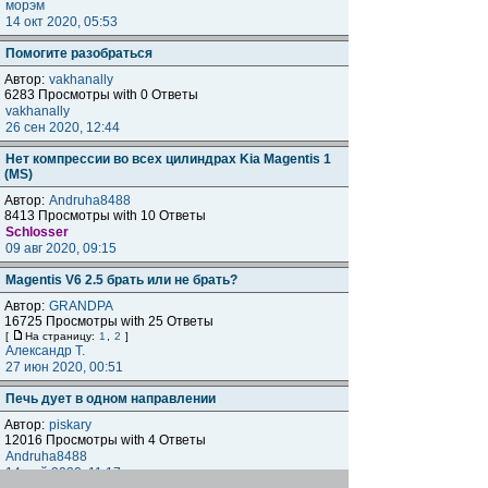
морэм
14 окт 2020, 05:53
Помогите разобраться
Автор:
vakhanally
6283 Просмотры with 0 Ответы
vakhanally
26 сен 2020, 12:44
Нет компрессии во всех цилиндрах Kia Magentis 1
(MS)
Автор:
Andruha8488
8413 Просмотры with 10 Ответы
Schlosser
09 авг 2020, 09:15
Magentis V6 2.5 брать или не брать?
Автор:
GRANDPA
16725 Просмотры with 25 Ответы
[
На страницу:
1
,
2
]
Александр Т.
27 июн 2020, 00:51
Печь дует в одном направлении
Автор:
piskary
12016 Просмотры with 4 Ответы
Andruha8488
14 май 2020, 11:17