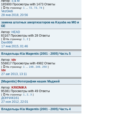
Автор:
S & M
185900 Просмотры with 1473 Ответы
[
На страницу:
1
...
72
,
73
,
74
]
VezGleb
28 янв 2018, 20:56
замена штатных амортизаторов на Kayaba на MG и
GE
Автор:
HEAD
83167 Просмотры with 28 Ответы
[
На страницу:
1
,
2
]
Den999
17 янв 2015, 01:46
Владельцы Kia Magentis (2001 - 2005) Часть 5
Автор:
tdv
558817 Просмотры with 4982 Ответы
[
На страницу:
1
...
248
,
249
,
250
]
tdv
27 авг 2013, 13:11
[Magentis] Фотографии наших Маджей
Автор:
KRIONIKA
95381 Просмотры with 49 Ответы
[
На страницу:
1
,
2
,
3
]
ДОНЧАК161
27 ноя 2012, 22:01
Владельцы Kia Magentis (2001 - 2005) Часть 4