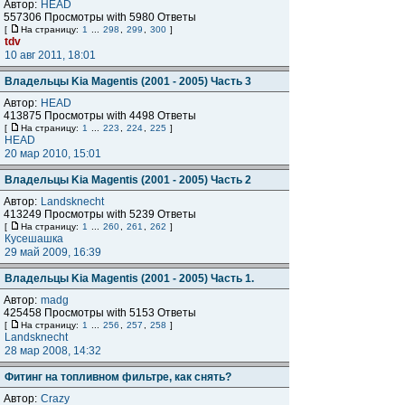
Автор:
HEAD
557306 Просмотры with 5980 Ответы
[
На страницу:
1
...
298
,
299
,
300
]
tdv
10 авг 2011, 18:01
Владельцы Kia Magentis (2001 - 2005) Часть 3
Автор:
HEAD
413875 Просмотры with 4498 Ответы
[
На страницу:
1
...
223
,
224
,
225
]
HEAD
20 мар 2010, 15:01
Владельцы Kia Magentis (2001 - 2005) Часть 2
Автор:
Landsknecht
413249 Просмотры with 5239 Ответы
[
На страницу:
1
...
260
,
261
,
262
]
Кусешашка
29 май 2009, 16:39
Владельцы Kia Magentis (2001 - 2005) Часть 1.
Автор:
madg
425458 Просмотры with 5153 Ответы
[
На страницу:
1
...
256
,
257
,
258
]
Landsknecht
28 мар 2008, 14:32
Фитинг на топливном фильтре, как снять?
Автор:
Crazy