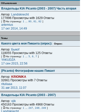
Объявления
Владельцы KIA Piсanto (2003 - 2007) Часть вторая
Автор:
Landsknecht
177896 Просмотры with 1629 Ответы
[
На страницу:
1
...
80
,
81
,
82
]
artemius
17 окт 2014, 14:49
Темы
Какого цвета моя Пиканта (опрос):
Опрос:
Автор:
Быкоf
118055 Просмотры with 125 Ответы
[
На страницу:
1
...
5
,
6
,
7
]
YAKUDZA
17 сен 2015, 22:56
[Picanto} Фотографии наших Пикант
Автор:
KRIONIKA
32661 Просмотры with 7 Ответы
rituliaaa
31 авг 2013, 11:07
Владельцы KIA Piсanto (2003 - 2007)
Автор:
vjik
450163 Просмотры with 4968 Ответы
[
На страницу:
1
...
247
,
248
,
249
]
Landsknecht