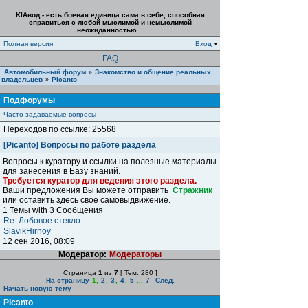
KIAвод - есть боевая единица сама в себе, способная
справиться с любой мыслимой и немыслимой
неожиданностью...
Полная версия
Вход
•
FAQ
Автомобильный форум
Знакомство и общение реальных
»
владельцев
Piсanto
»
Подфорумы
Часто задаваемые вопросы
Переходов по ссылке: 25568
[Picanto] Вопросы по работе раздела
Вопросы к куратору и ссылки на полезные материалы
для занесения в Базу знаний.
Требуется куратор для ведения этого раздела.
Ваши предложения Вы можете отправить
Стражник
или оставить здесь свое самовыдвижение.
1 Темы with 3 Сообщения
Re: Лобовое стекло
SlavikHirnoy
12 сен 2016, 08:09
Модератор:
Модераторы
Страница
1
из
7
[ Тем: 280 ]
На страницу
1
,
2
,
3
,
4
,
5
...
7
След.
Начать новую тему
Piсanto