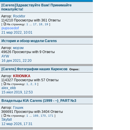
[Carens]Здравствуйте Вам! Принимайте
пожалуйста!
Автор:
Rockfor
114210 Просмотры with 361 Ответы
[
На страницу:
1
...
17
,
18
,
19
]
pupsoedof
21 мар 2022, 10:01
История и обзор модели Carens
Автор:
морэм
49626 Просмотры with 9 Ответы
AYW
16 дек 2021, 22:20
[Carens] Фотографии наших Каренсов
Опрос:
Автор:
KRIONIKA
114327 Просмотры with 57 Ответы
[
На страницу:
1
,
2
,
3
]
alex_ekb
15 июл 2019, 12:53
Владельцы KIA Carens (1999 - ~)_PART №3
Автор:
Гошик
366691 Просмотры with 3404 Ответы
[
На страницу:
1
...
169
,
170
,
171
]
Skyfall
12 мар 2026, 17:31