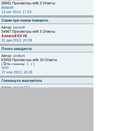
38681 Просмотры with 3 Ответы
Bobosh
13 окт 2014, 17:53
Скрип при левом повороте.
Автор:
kuimoff
34967 Просмотры with 5 Ответы
Алексей ЕХ V6
01 дек 2013, 20:28
Плохо заводится.
Автор:
andtam
63959 Просмотры with 20 Ответы
[
На страницу:
1
,
2
]
NSS
27 ноя 2013, 16:28
Глюканула маагнитола
Автор:
mikola777
43474 Просмотры with 7 Ответы
морэм
02 ноя 2013, 22:28
замена ремней грм киа каренс
Автор:
Ростов
125431 Просмотры with 92 Ответы
[
На страницу:
1
,
2
,
3
,
4
,
5
]
морэм