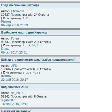
Езда по обочине (штраф)
Автор:
FRYAZIN
39637 Просмотры with 24 Ответы
[
На страницу:
1
,
2
]
Kiaвод
06 мар 2018, 21:39
Выбираем масло для Каренса
Автор:
Гоген
98737 Просмотры with 205 Ответы
[
На страницу:
1
...
9
,
10
,
11
]
Draco
06 окт 2017, 23:51
Щётки стеклоочистителя. (выбор производителя)
Автор:
АРК
108667 Просмотры with 80 Ответы
[
На страницу:
1
,
2
,
3
,
4
,
5
]
dvanov
22 май 2016, 20:17
Код ошибки P2188
Автор:
sp_2003
52941 Просмотры with 8 Ответы
sigal2007
16 июн 2015, 22:18
Багажник на Каренс