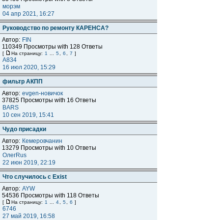
морэм
04 апр 2021, 16:27
Руководство по ремонту КАРЕНСА?
Автор:
FIN
110349 Просмотры with 128 Ответы
[
На страницу:
1
...
5
,
6
,
7
]
А834
16 июл 2020, 15:29
фильтр АКПП
Автор:
evgen-новичок
37825 Просмотры with 16 Ответы
BARS
10 сен 2019, 15:41
Чудо присадки
Автор:
Кемеровчанин
13279 Просмотры with 10 Ответы
ОлегRus
22 июн 2019, 22:19
Что случилось с Exist
Автор:
AYW
54536 Просмотры with 118 Ответы
[
На страницу:
1
...
4
,
5
,
6
]
6746
27 май 2019, 16:58