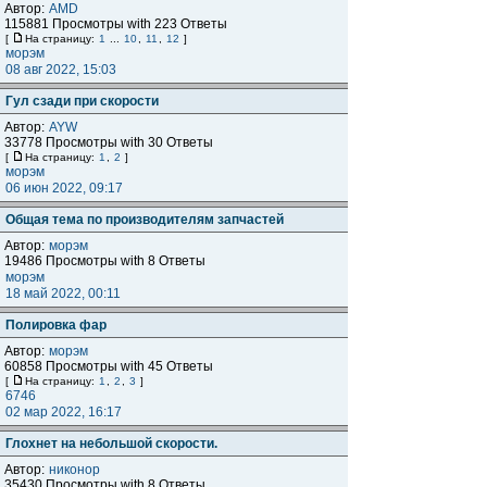
Автор:
AMD
115881 Просмотры with 223 Ответы
[
На страницу:
1
...
10
,
11
,
12
]
морэм
08 авг 2022, 15:03
Гул сзади при скорости
Автор:
AYW
33778 Просмотры with 30 Ответы
[
На страницу:
1
,
2
]
морэм
06 июн 2022, 09:17
Общая тема по производителям запчастей
Автор:
морэм
19486 Просмотры with 8 Ответы
морэм
18 май 2022, 00:11
Полировка фар
Автор:
морэм
60858 Просмотры with 45 Ответы
[
На страницу:
1
,
2
,
3
]
6746
02 мар 2022, 16:17
Глохнет на небольшой скорости.
Автор:
никонор
35430 Просмотры with 8 Ответы