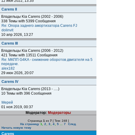
12 июн 2022, 13:35
Carens II
Владельцы Kia Carens (2002 - 2006)
338 Темы with 5399 Сообщения
Re: Опора заднего амортизатора Carens FJ
dolinvit
10 апр 2026, 13:27
Carens III
Владельцы Kia Carens (2006 - 2012)
421 Темы with 13511 Сообщения
Re: МКПП G4KA - снижение оборотов двигателя на 5
передаче.
alex182
29 июн 2026, 20:07
Carens IV
Владельцы Kia Carens (2013 - .....)
10 Темы with 396 Сообщения
Мерей
01 ноя 2019, 00:37
Модератор:
Модераторы
Страница
1
из
7
[ Тем: 248 ]
На страницу
1
,
2
,
3
,
4
,
5
...
7
След.
Начать новую тему
Carens