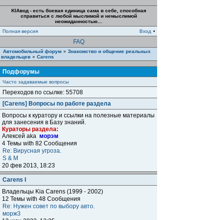
KIAвод - есть боевая единица сама в себе, способная
справиться с любой мыслимой и немыслимой
неожиданностью...
Полная версия
Вход
•
FAQ
Автомобильный форум
Знакомство и общение реальных
»
владельцев
Carens
»
Подфорумы
Часто задаваемые вопросы
Переходов по ссылке: 55708
[Carens] Вопросы по работе раздела
Вопросы к куратору и ссылки на полезные материалы
для занесения в Базу знаний.
Кураторы раздела:
Алексей aka
морэм
4 Темы with 82 Сообщения
Re: Вирусная угроза.
S & M
20 фев 2013, 18:23
Carens I
Владельцы Kia Carens (1999 - 2002)
12 Темы with 48 Сообщения
Re: Нужен совет по выбору авто.
морж3