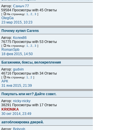
Автор:
Саныч 77
59584 Просмотры with 45 Ответы
[
На страницу:
1
,
2
,
3
]
OlegGa
23 мар 2015, 10:23
Почему купил Carens
Автор:
Колек86
76775 Просмотры with 53 Ответы
[
На страницу:
1
,
2
,
3
]
RomanSpb
18 фев 2015, 14:50
Багажники, боксы, велокрепления
Автор:
gudvin
46716 Просмотры with 34 Ответы
[
На страницу:
1
,
2
]
АРК
31 янв 2015, 21:39
Покупать или нет? Дайте совет.
Автор:
nicky-nicky
38291 Просмотры with 17 Ответы
KRIONIKA
30 окт 2014, 23:49
автоблокировка дверей.
Автор:
Bobosh